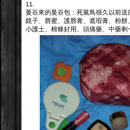
11.
曼谷來的曼谷包：死黨鳥很久以前送
鏡子、唇蜜、護唇膏、遮瑕膏、粉餅、
小護士、棉條好用、頭痛藥、中藥剩