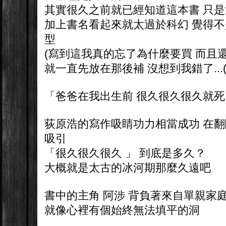
其實很久之前就已經知道這本書 只
加上書名看起來就太過於科幻 覺得
型
(寫到這我真的忘了為什麼要買 而且還
就一直先放在那後補 沒想到我錯了...(
「爸爸在我出生前 很久很久很久就
荻原浩的寫作吸睛功力相當成功 在
吸引
「很久很久很久 」 到底是多久？
大概就是太古的冰河期那麼久遠吧
書中的主角 阿涉 背負著來自單親家
就像心裡有個始終無法填平的洞