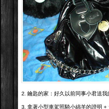
2. 鑰匙的家：好久以前同事小君送
3. 拿著小型車駕照騎小綿羊的證明 