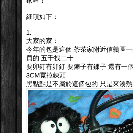
家喔！
細項如下：
1.
大家的家：
今年的包是這個 茶茶家附近信義區
買的 五千找二十
要卯釘有卯釘 要鍊子有鍊子 還有一
3CM寬拉鍊頭
黑點點是不屬於這個包的 只是來湊