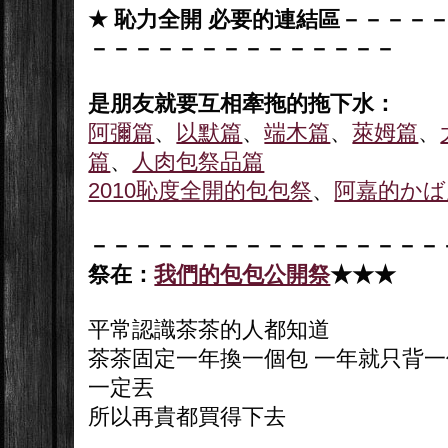
★
恥力全開 必要的連結區
－
－－－
－－－
－－－－
－－－
－
－－－
是朋友就要互相牽拖的拖下水：
阿彌篇
、
以默篇
、
端木篇
、
萊姆篇
、
篇
、
人肉包祭品篇
2010恥度全開的包包祭
、
阿嘉的かば
－
－－－－
－－－－
－－－－
－－－
祭在：
我們的包包公開祭
★
★
★
平常認識茶茶的人都知道
茶茶固定一年換一個包 一年就只背一
一定丟
所以再貴都買得下去