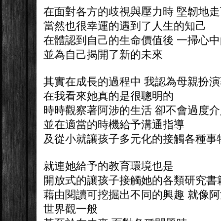
在面對各方的歧視與壓力時 堅韌地
當然也很幸運的遇到了人生的知己
在體認到自己的生命價值後 一掃心
並為自己揭開了新的未來
其實在成長的過程中 我認為母親扮
在我看來她真的是很聰明的
時時觀察著阿涉的生活 卻不會過度介
並在適當的時機給予溝通指導
及從小就讓孩子多元化的接觸各種事
就連她給予的教育環境也是
開放式的讓孩子接觸她的各類研究書
藉由閱讀可挖掘出不同的興趣 就像
世界觀一般