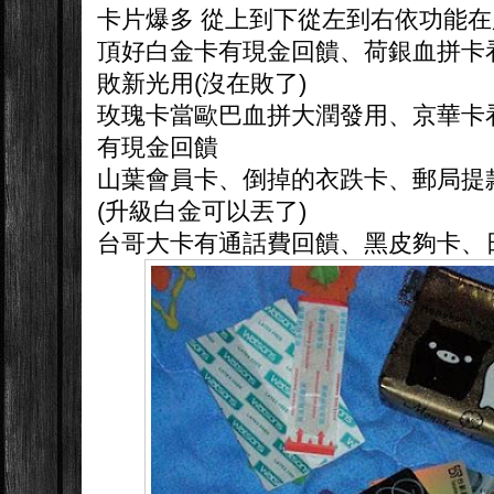
卡片爆多 從上到下從左到右依功能
頂好白金卡有現金回饋、荷銀血拼卡
敗新光用(沒在敗了)
玫瑰卡當歐巴血拼大潤發用、京華卡看電
有現金回饋
山葉會員卡、倒掉的衣跌卡、郵局提
(升級白金可以丟了)
台哥大卡有通話費回饋、黑皮夠卡、日