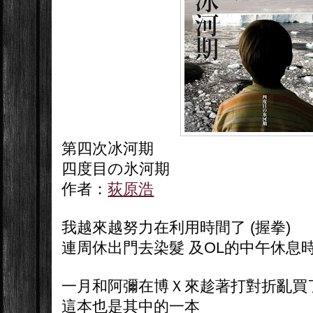
第四次冰河期
四度目の氷河期
作者：
荻原浩
我越來越努力在利用時間了 (握拳)
連周休出門去染髮 及OL的中午休息
一月和阿彌在博Ｘ來趁著打對折亂買
這本也是其中的一本