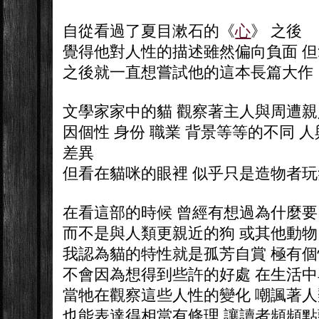
自從看過了夏目漱石的《
心
》 之後
覺得他對人性的描述雖然偏向負面 
之後就一直想嘗試他的這本長篇大作
文學家家中的貓 觀察著主人與周遭
因個性 身份 職業 背景等等的不同 
差異
但看在貓咪的眼裡 似乎只是造物者
在看這部的時候 曾經有想過為什麼
而不是與人類更親近的狗 或其他動物
我認為貓的特性就是孤芳自賞 極有個
不會因為想得到些許的好處 在生活
當牠在觀察這些人性的變化 嘲諷著
也能表達得相當有條理 讓讀者頻頻點