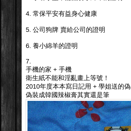
4. 常保平安有益身心健康
5. 公司狗牌 賣給公司的證明
6. 養小綿羊的證明
7.
手機的家 + 手機
衛生紙不能和淫亂畫上等號！
2010年度本本寫日記用 + 學姐送的
偽裝成韓國辣椒膏其實還是筆