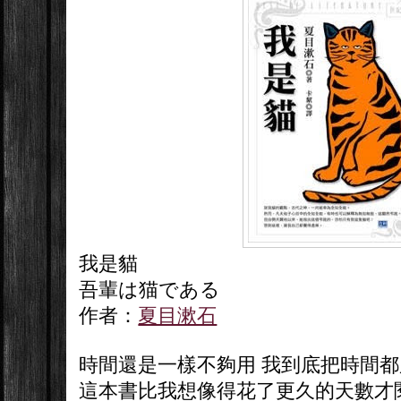
我是貓
吾輩は猫である
作者：
夏目漱石
時間還是一樣不夠用 我到底把時間都
這本書比我想像得花了更久的天數才閱讀