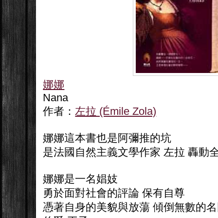
娜娜
Nana
作者：
左拉 (Émile Zola)
娜娜這本書也是阿彌推的坑
是法國自然主義文學作家 左拉 轟動
娜娜是一名娼妓
勇於面對社會的評論 保有自尊
憑著自身的美貌與放蕩 傾倒無數的名門