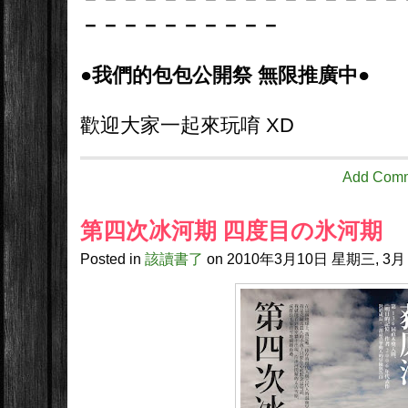
－－－－
－－－－
－－
●我們的包包公開祭 無限推廣中●
歡迎大家一起來玩唷 XD
Add Com
第四次冰河期 四度目の氷河期
Posted in
該讀書了
on
2010年3月10日
星期三, 3月 