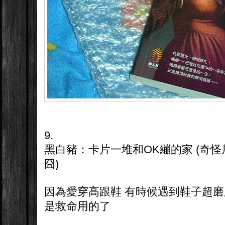
9.
黑白豬：卡片一堆和OK繃的家 (奇
囧)
因為愛穿高跟鞋 有時候遇到鞋子超磨
是救命用的了