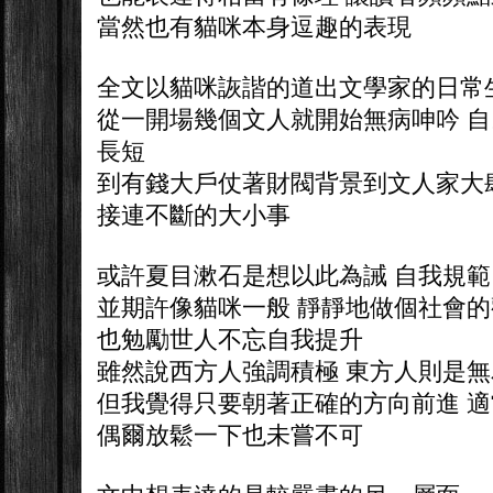
當然也有貓咪本身逗趣的表現
全文以貓咪詼諧的道出文學家的日常
從一開場幾個文人就開始無病呻吟 自
長短
到有錢大戶仗著財閥背景到文人家大
接連不斷的大小事
或許夏目漱石是想以此為誡 自我規範
並期許像貓咪一般 靜靜地做個社會
也勉勵世人不忘自我提升
雖然說西方人強調積極 東方人則是無
但我覺得只要朝著正確的方向前進 
偶爾放鬆一下也未嘗不可