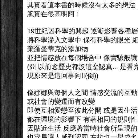
其實看這本書的時候沒有太多的想法
腕實在很高明阿！
19世紀因科學的興起 逐漸影響各種
將科學滲入文學中 保有科學的眼光 
棄羅曼蒂克的添加物
並把情感放在每個場合中 像實驗般
(囧 以前念歷史都沒這麼認真... 是
現原來是這回事阿!!(倒))
像娜娜與每個人之間 情感交流的互動
或社會的變遷而有改變
即使互相愛戀至彼此分開 或是因生
都在環境的影響下 有著相同的規則性
因貼近生活 反應著當時社會所呈現
也容易讓人感到認同 左拉也一舉成名