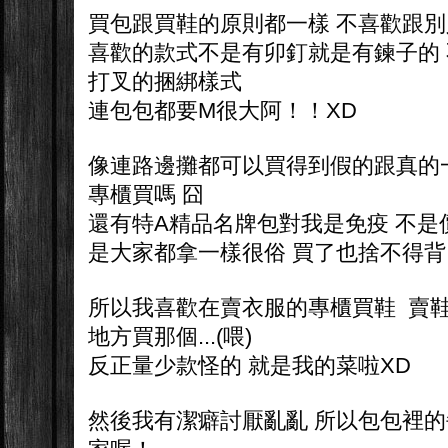
買包跟買鞋的原則都一樣 不喜歡跟
喜歡的款式不是有卯釘就是有鍊子的
打叉的捆綁樣式
連包包都要M很大阿！！XD
像連路邊攤都可以買得到假的跟真的
專櫃買嗎 囧
還有特A精品名牌包對我是免疫 不是
是大家都拿一樣很俗 買了也捨不得背 
所以我喜歡在賣衣服的專櫃買鞋 賣鞋
地方買那個...(喂)
反正量少款怪的 就是我的菜啦XD
然後我有潔癖討厭亂亂 所以包包裡