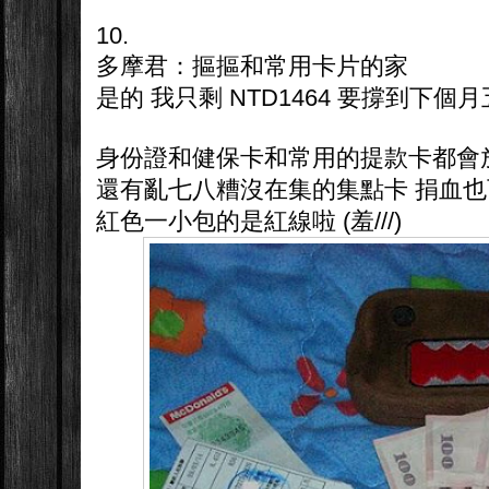
10.
多摩君：摳摳和常用卡片的家
是的 我只剩 NTD1464 要撐到下
身份證和健保卡和常用的提款卡都會
還有亂七八糟沒在集的集點卡 捐血
紅色一小包的是紅線啦 (羞///)