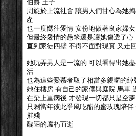
伯爵 王子
周旋於上流社會 讓男人們甘心為她掏
產
也一度嚮往愛情 安份地做著良家婦女
但最終愛情的愚笨還是讓她傷透了心
直到家徒四壁 不得不面對現實 又走
她玩弄男人是一流的 可以看得出她
活
也為這些愛慕者取了相當多親暱的綽
她住樓房 有自己的家僕與庭院 馬車
在染上重病後 才發現一切都只是空
只剩當年彼此爭風吃醋的蜜玫瑰陪伴
摧殘
醜陋的腐朽而逝