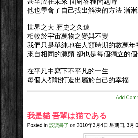
甚至於在未來 面對各種問題時
他也學會了自己找出解決的方法 漸漸
世界之大 歷史之久遠
相較於宇宙萬物之變與不變
我們只是單純地在人類時期的數萬年
來自相同的源頭 卻也是每個獨立的個
在平凡中寫下不平凡的一生
每個人都能打造出屬於自己的幸福
Add Com
我是貓 吾輩は猫である
Posted in
該讀書了
on
2010年3月4日
星期四, 3月 0