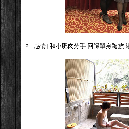
2. [感情] 和小肥肉分手 回歸單身跪族