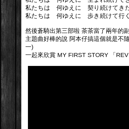
私たちは 何ゆえに 契り続けて
私たちは 何ゆえに 歩き続けて行
然後蒼騎出第三部啦 茶茶當了兩年的副
主題曲好棒的說 阿本仔搞這個就是不隨
一)
一起來欣賞 MY FIRST STORY 「REV