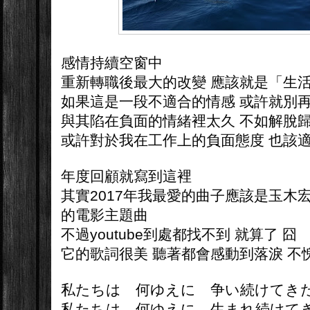
感情持續空窗中
重新轉職後最大的改變 應該就是「生
如果這是一段不適合的情感 或許就別
與其陷在負面的情緒裡太久 不如解脫
或許對於我在工作上的負面態度 也該
年度回顧就寫到這裡
其實2017年我最愛的曲子應該是玉木
的電影主題曲
不過youtube到處都找不到 就算了 囧
它的歌詞很美 聽著都會感動到落淚 不
私たちは 何ゆえに 争い続けて
私たちは 何ゆえに 生まれ続けて