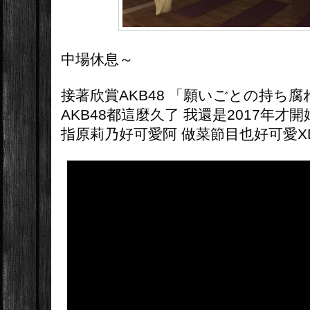
中場休息～
接著欣賞AKB48 「願いごとの持ち
AKB48都這麼久了 我還是2017年
指原莉乃好可愛阿 做菜節目也好可愛X