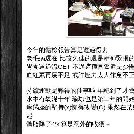
今年的體檢報告算是還過得去
老毛病還在 比較欠佳的還是精神緊張
胃食道逆流GET 不過這種圖鑑還是少
血紅素再度不足 或許壓力太大作息不正
持續運動是難得的佳事啦 年紀到了才
水中有氧滿十年 瑜珈也是第二年的開
摩羯座的堅持(x)懶得改變(O) 果然
起
體脂降了4%算是意外的收獲～