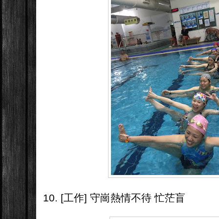
10. [工作] 守崗熱情不待 忙茫盲