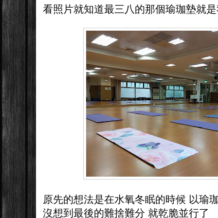
看照片就知道最三八的那個瑜珈墊就是
原先的想法是在水氧冬眠的時候 以瑜
沒想到最後的難捨難分 就乾脆並行了