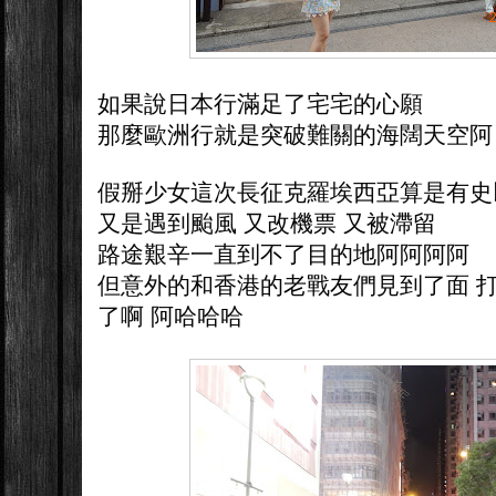
如果說日本行滿足了宅宅的心願
那麼歐洲行就是突破難關的海闊天空阿
假掰少女這次長征克羅埃西亞算是有史
又是遇到颱風 又改機票 又被滯留
路途艱辛一直到不了目的地阿阿阿阿
但意外的和香港的老戰友們見到了面 
了啊 阿哈哈哈