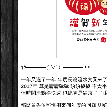
ｷﾀ━━━━(ﾟ∀ﾟ）━━━━!!!!!
一年又過了一年 年度長篇流水文又來
2017年 算是庸庸碌碌 紛紛擾擾 不太
但時間流動得快速 也總算是結束了 而
那麼首先依照慣例來個年度的回顧與展