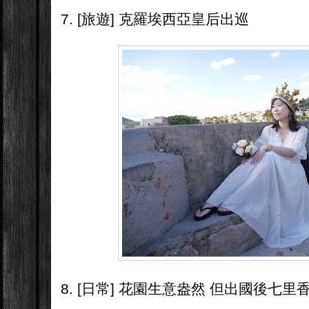
7. [旅遊] 克羅埃西亞皇后出巡
8. [日常] 花園生意盎然 但出國後七