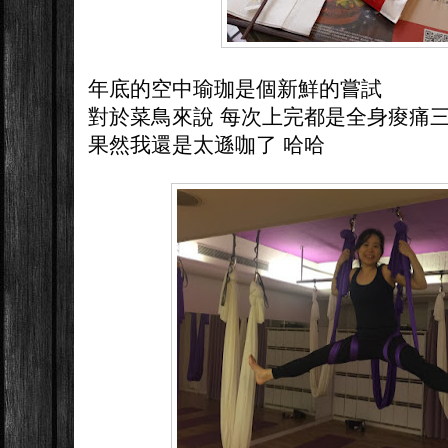
年底的空中瑜珈是個新鮮的嘗試
對於菜鳥來說 每次上完都是全身痠痛
果然我還是太遜咖了 哈哈