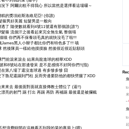
看不到我的菜 (攤手)
況下 阿爾比較不得我心 所以當然是選擇看這場囉～
糕的獎項給斯洛維尼亞! (你誰)
髮箍男好美麗 短髮男是一般向
了 隨便數就看到4號11號還有那個誰(誰?)
髮箍 流個汗之後看起來完全無生氣 整個塌
嘖嘖 你們再不保養頭毛真的就快沒毛了啦!!!
James黑人小辮子都比你們有特色多了!!! 嘖
球 然後隊員一樣給他摸摸臉 然後很近很近貼額頭
球門前滾來滾去 結果烏龍進球的精華XDD
和8號站在那邊發呆 是不是感情不好阿你們!!(指)
在第八場了還沒進球過 有多慘多慘 囧
Rec
下魯尼還踢到門柱 反而旁邊要防他的都快劈腿了XDD
來去 最後面對面就直接傳教士體位了 (逼!!)
t
亮的射門 踢 打出 再踢 再防 再補踢 最後還是被攔截
來
--
t
不想浪費時間在這種看不到我的菜的賽局上(喂)