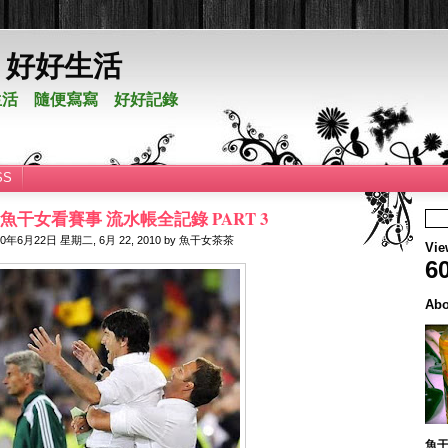
。好好生活
活 隨便寫寫 好好記錄
SS
Cup！ 魚干女看賽事 流水帳全記錄 PART 3
10年6月22日
星期二, 6月 22, 2010
by
魚干女茶茶
Vie
6
Abo
魚干