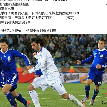
強
摟摟抱抱摟摟抱抱
場邊衝出來
花手揮了梅西的小臉一下
特地跑出來調戲梅西啦XDDDD
!! 這世界真是太美好太美好了阿!!!!～～～(灑花)
!! 我都快要流淚了!!
雖然我很愛你!!!! 但我更愛阿根廷阿!!!
►
►
Cat