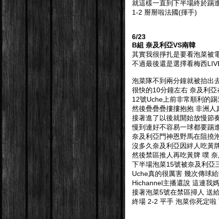
就這樣一直到下半場終於踢進
1-2 掰掰啦法國(揮手)
6/23
B組 奈及利亞VS南韓
其實我很掙扎是要看泡菜被電很爽
不過最後還是選擇看梅西LIV
泡菜隊不到兩分鐘就被抬出去
很快的10分鐘左右 奈及利
12號Uche上前非常順利的踢進
然後疊疊疊摟摟抱抱 非洲人真的
接著進了以後就開始放慢節奏
慢到連好不容易一球都要踢進了
奈及利亞門神恩野馬在阻撓泡
沒多久奈及利亞因絆人吃黃牌
然後禁區推人再吃黃牌 噗 奈
下半場泡菜15號被奈及利亞三
Uche真的很厲害 幾次傳球給
Hichannel主播還說 這
接著泡菜5號在禁區掃人 送給奈
終場 2-2 平手 泡菜你死