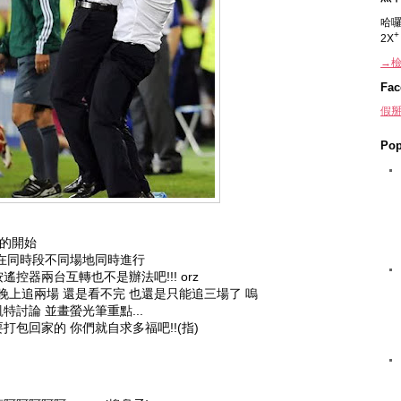
哈囉
2X
→檢
Fac
假掰
Pop
賽的開始
在同時段不同場地同時進行
按遙控器兩台互轉也不是辦法吧!!! orz
場晚上追兩場 還是看不完 也還是只能追三場了 嗚
討論 並畫螢光筆重點...
包回家的 你們就自求多福吧!!(指)