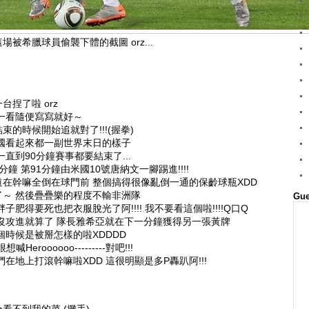
被希臘球員偷襲下體的截圖 orz...
捏了啦 orz
一看隨便寫寫就好～
的時候開始追就對了!!!(握拳)
國看起來都一副世界末日的樣子
直到90分鐘賽事都要結束了...
鐘 第91分鐘由米國10號唐納文一腳踢進!!!!
在幹嘛全倒在球門前 整個搞得很像亂倒一通的保齡球瓶XDD
～ 然後疊疊樂的程度不輸非洲隊
Gue
肥得要死也把衣服脫光了阿!!!! 我不要看這個啦!!!!Q口Q
沒攻進就算了 隊長雅希亞就在下一分鐘獲得另一張黃牌
個時候是被掰怎樣的啦XDDDD
eroooooo---------對吧!!!
在地上打滾幹嘛啦XDD 這很明顯是多P轟趴阿!!!