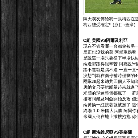
隔天噗友傳給我一張梅西在這場
梅西總受確定!! (淚目+蓋章)
C組 美國VS阿爾及利亞
現在不管看哪一台都會被另一台
反正也沒我的菜 阿就重點看
是說這一場只要從下半場快結束
兩邊都踢得很辛苦 阿嘉說米
踢不進就是踢不進 一直一直一
沒想到就在傷停補時僅剩的4分
兩隊加起來總共四個人不知道
唐納文只要把腳舉起來就進了
米國的球迷整個都瘋了 一群胖子
接著阿爾及利亞開始反攻 但
兩黃換一紅接著就被掰了 這
終場 1-0 米國大兵勝 阿爾你很想喊H
米國人倒在地上摟摟抱抱 你們
C組 斯洛維尼亞VS英格蘭