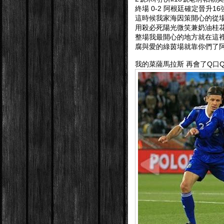
終場 0-2 阿根廷確定晉升16
這時候我家海因策開心的從
用殺必死陽光微笑兼奶油桂
整場我最開心的地方就在這裡啦!
腐與愛的綠茵場就靠你們了阿!
我的菜薩馬拉斯 再會了Q口Q 