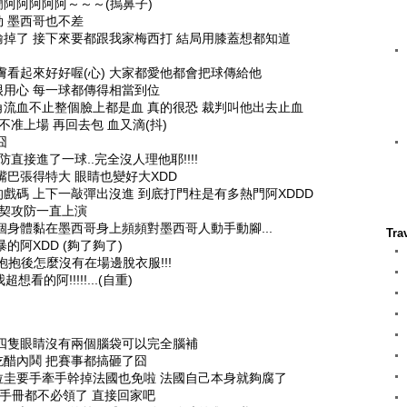
阿阿阿阿阿～～～(摀鼻子)
 墨西哥也不差
掉了 接下來要都跟我家梅西打 結局用膝蓋想都知道
膚看起來好好喔(心) 大家都愛他都會把球傳給他
用心 每一球都傳得相當到位
流血不止整個臉上都是血 真的很恐 裁判叫他出去止血
不准上場 再回去包 血又滴(抖)
囧
直接進了一球..完全沒人理他耶!!!!
嘴巴張得特大 眼睛也變好大XDD
戲碼 上下一敲彈出沒進 到底打門柱是有多熱門阿XDDD
默契攻防一直上演
個身體黏在墨西哥身上頻頻對墨西哥人動手動腳...
Tra
的阿XDD (夠了夠了)
摟抱抱後怎麼沒有在場邊脫衣服!!!
看的阿!!!!!...(自重)
四隻眼睛沒有兩個腦袋可以完全腦補
醋內鬨 把賽事都搞砸了囧
拉圭要手牽手幹掉法國也免啦 法國自己本身就夠腐了
手冊都不必領了 直接回家吧