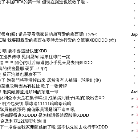
了本屆FIFA的第一球 但現在踢進也沒救了啦～
(喂) 還是要看我家超萌超可愛的梅西呢!!! >///<
Jap
E囉 我要跟親愛的梅西在零時差進行愛的交流嘛XDDDDD (啥)
 噗 要不要這麼快速XDD
亞在邊界傳球 晃阿晃阿 結果往球門一踢
!!!!!!!! 開心的吐舌頭還把小手晃來晃去飛奔XDD
很會疊耶 硬要上!!!(?)
 反正泡菜也屢攻不下
 泡菜門將手滑掉出來 居然沒有人補踢一球啦!!!(倒)
菜進攻時因為有拉扯 吃了一張黃牌
 泡菜頭腳並用順利的頂進一球
Arc
及利亞今天是在集卡嗎囧 泡菜踢到鞋子(黑的)飛出去XD
►
明治包夾後 罰球進11111暗暗暗暗暗
►
隊員都很漂亮 偏偏隊員還是踢不進!!! 吼
►
連我媽媽都踢得進XDDDD 是怎樣講得這麼酸啦XDDD
及利亞12碼罰球 進!!!!
►
定啦 下一場要被我家弗蘭蹂躪了啦 還不快先回去收行李XDDD
►