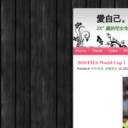
愛自己
+
2X
歲的宅女生
Home
About
Links
R
2010 FIFA World 
Posted in
年年有茶
,
茶瘋世足
on
20