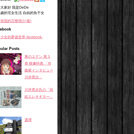
大家好 我是DeDe
+
歲的宅女生活 自由的魚干女
視我的完整簡介(羞)
ebook
少女的夢遊世界-facebook-
ular Posts
東のエデン 第３
巻 映像特典 「作
曲家インタビュー
川井憲次」
川井憲次氏の「蒔
絵エレキギター」
選擇