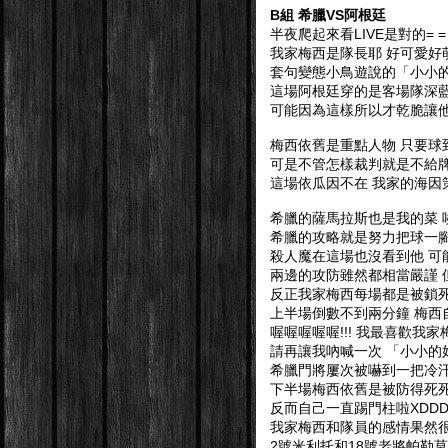
B組 希臘VS阿根廷
半夜爬起來看LIVE是對的= =
我家梅西是隊長耶 好可愛好萌好
套句變態小鳥遊說的「小小的好
這場阿根廷穿的是客場隊深藍色
可能因為這樣所以才乾脆讓他領
梅西依舊是重點人物 只要球
可是不管怎樣裁判就是不給牌 你
這場依瓜因不在 我家的海因
希臘的薩馬拉斯也是我的菜 唉好
希臘的攻略就是努力把球一
殺人魔在這場也沒看到他 可
兩邊的攻防雖然都相當嚴謹 
反正我家梅西每場都是被鎖死死
上半場倒數不到兩分鐘 梅西自
喔喔喔喔喔!!! 我最喜歡我家
請再讓我吶喊一次 「小小的好可愛!!
希臘門將屢次被嚇到一把冷汗 
下半場梅西依舊是被防得死
反而自己一直踢門柱啦XDD
我家梅西和隊員的感情果然很
2號米利托和18號老將帕勒莫