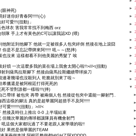
►
►
 (眼神死)
迷你好青春阿!!!!!(心)
►
可愛!!!(扭動)」
►
球衣 害我常常找不到梅西 orz
►
隊 手上才有黃色的C可以讓我認XD (喂)
►
到他附近到他腳下 他就一定被很多人包夾絆倒 然後在地上滾囧
►
是不是忘記帶牌來阿!!!!! 吼～～(怒摔)
策也沒來 這樣都看不到他美麗的秀髮了 唉
►
►
煩 一次這麼多我的菜在場上我會太開心啦!!>///<(扭動)
►
腳射到薩馬拉斯腳下 然後由薩馬拉斯繼續帶球操刀
能連著幾場也沒殺到人 乾脆就別來了啦～
►
但希臘還是被阿根廷打得死死的
▼
不管對誰都一樣啦!!!(摔)
己帶球 被包夾 再帶 被兩個人包 然後從包夾中還能一腳射門..
梅西這樣的腳法 真的是超華麗阿超措手不及阿!!!!!
!!!!!(扭動)」>///<
然後及時往上推出 0-0 上半場結束
死 但幾次華麗的傳球都讓隊員有機會射門
D 吼這個大家都玩過了不要老跟人家學壞的啦!!
好 果然是個華麗的TEAM
連著兩個進球 阿根廷整個都HIGH了阿XDDDD