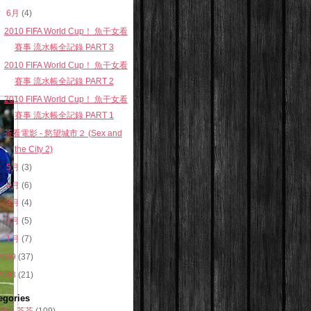
▼
6月
(4)
2010 FIFA World Cup！ 魚干女看
賽事 流水帳全記錄 PART 3
2010 FIFA World Cup！ 魚干女看
賽事 流水帳全記錄 PART 2
2010 FIFA World Cup！ 魚干女看
賽事 流水帳全記錄 PART 1
茶看電影 - 慾望城市２ (Sex and
the City 2)
►
5月
(3)
►
4月
(6)
►
3月
(4)
►
2月
(5)
►
1月
(7)
2009
(37)
2008
(21)
egories