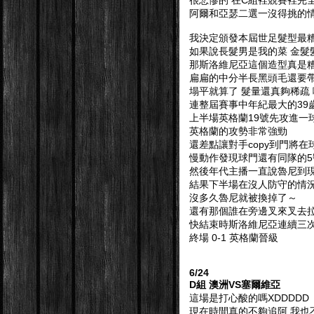
很悲慘的 在C組裡競賽裡完全
阿爾和亞瑟二選一沒得挑的情
我決定頒發本屆世足髮型最糟
如果說長髮男是我的菜 金髮
那斯洛維尼亞這個造型真是糟透
扁扁的中分半長黑頭毛還要帶
塌平就算了 髮量還真夠稀疏 
連整屆賽事中年紀最大的39歲
上半場英格蘭19號先攻進一
英格蘭的攻勢非常強勁
還差點讓對手copy到門將在
慢動作發現球門還有同隊的5號
然後年代主播一直說魯尼到現
結果下半場在沒人防守的情況
沒多久魯尼就被換掉了～
還有那個誰在旁邊叉來叉去拉來
快結束時斯洛維尼亞連續三次漂
終場 0-1 英格蘭晉級
6/24
D組 澳洲VS塞爾維亞
這場是打心酸的嗎XDDDDD
現在時間真的不夠追阿 我也