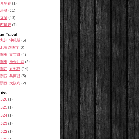
柬埔寨
(1)
法國
(11)
芬蘭
(10)
西班牙
(7)
an Travel
九州||沖繩縣
(5)
北海道地方
(6)
關東||東京都
(1)
關東||神奈川縣
(2)
關西||京都府
(14)
關西||兵庫縣
(5)
關西||大阪府
(2)
hive
2026
(1)
2025
(1)
2024
(1)
2023
(1)
2022
(1)