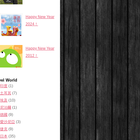
Happy New Year
2024！
Happy New Year
2012！
vel World
印度
(1)
土耳其
(7)
埃及
(10)
尼泊爾
(1)
德國
(9)
愛沙尼亞
(3)
捷克
(9)
日本
(35)