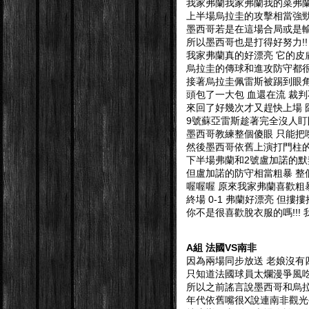
我家弗蘭我家弗蘭我的菜弗蘭
上半場烏拉圭的攻擊相當強勁
墨西哥若是在這場合局或是輸
所以墨西哥也是打得好努力!!
我家弗蘭真的好漂亮 它的皮
烏拉圭的傳球和進攻防守都很
接著烏拉圭佩雷斯被踢到眼角
頭包了一大包 血還在流 裁判
來回了好幾次才又趕快上場 
9號蘇亞雷斯趁著完全沒人盯防
墨西哥教練整個傻眼 只能把
然後墨西哥依舊上演打門柱的
下半場弗蘭和2號盧加諾的
但盧加諾的防守相當粗暴 整
喔喔喔 原來我家弗蘭喜歡粗暴
終場 0-1 弗蘭好漂亮 但摟
你不是很喜歡脫衣服的嗎!!! 我超想
A組 法國VS南非
因為兩場同步放送 老娘沒有
只知道法國球員太爛漫爭風吃
所以之前謠言說墨西哥和烏
年代依舊嘴很X說連南非觀光