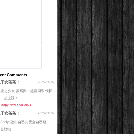
ent Comments
魚干女茶茶：
2025-01-26
o 謎之少女:很高興一起當同學 快回
一起上課！...
Happy New Year 2024！
魚干女茶茶：
2025-01-26
o Andy:沒錯 自己的獎金自己發 一
起發財啦