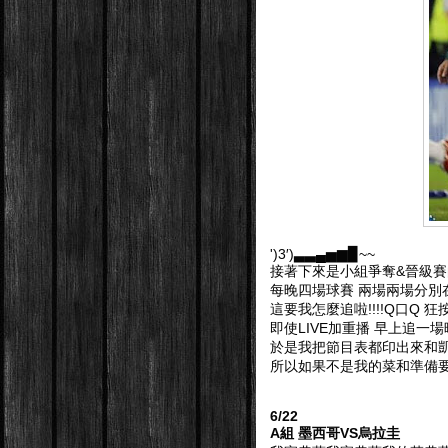
')3′)▃▃▄▅▆▉~~
接著下來是小組爭奪&晉級
每晚四場球賽 兩場兩場分別
這要我怎麼追啦!!!!Q口Q 狂
即使LIVE加重播 早上追一
於是我把節目表都印出來和凱特
所以如果不是我的菜和準備要打
6/22
A組 墨西哥VS烏拉圭