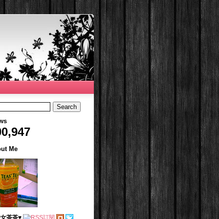
ws
00,947
ut Me
女茶茶♥