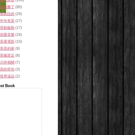
旅人茶茶
(109)
該讀書了
(90)
有的沒的
(29)
年年有茶
(27)
茶餘飯飽
(17)
就愛音樂
(16)
茶看電影
(10)
茶茶的家
(9)
茶瘋世足
(8)
川井相關
(7)
茶的荷包
(3)
世界湯品
(2)
st Book