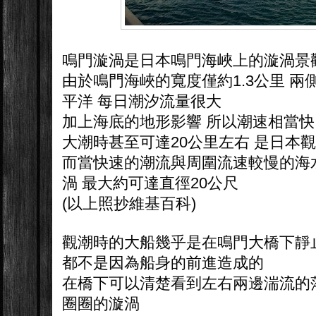
鳴門漩渦是日本鳴門海峽上的漩渦景
由於鳴門海峽的寬度僅約1.3公里 
平洋 每日潮汐流量很大
加上海底的地形影響 所以潮速相當快
大潮時甚至可達20公里左右 是日本
而當快速的潮流與周圍流速較慢的海
渦 最大約可達直徑20公尺
(以上照抄維基百科)
觀潮時的大船幾乎是在鳴門大橋下靜
都不是因為船身的前進造成的
在橋下可以清楚看到左右兩邊湍流的
圈圈的漩渦