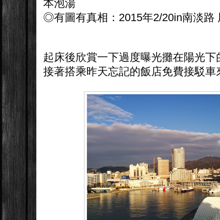
本泡湯
◎有圖有真相：2015年2/20in南淡
起床後欣賞一下過度曝光攤在陽光下
接著搭乘昨天忘記的飯店免費接駁車