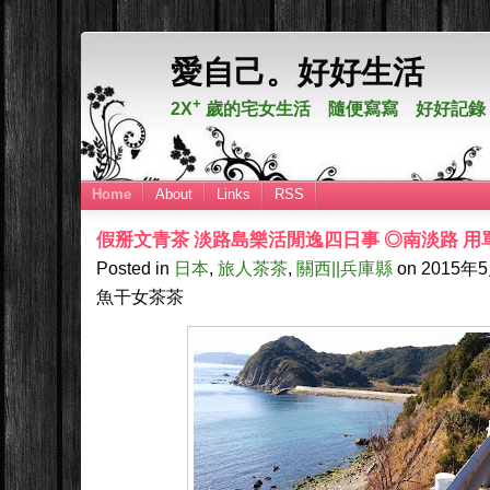
愛自己。好好生活
+
2X
歲的宅女生活 隨便寫寫 好好記錄
Home
About
Links
RSS
假掰文青茶 淡路島樂活閒逸四日事 ◎南淡路 
Posted in
日本
,
旅人茶茶
,
關西||兵庫縣
on
2015年
魚干女茶茶