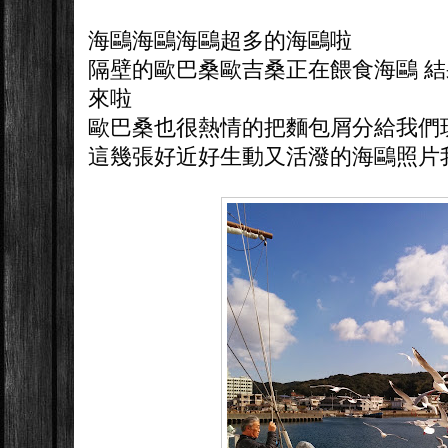
海鷗海鷗海鷗超多的海鷗啦
隔壁的歐巴桑歐吉桑正在餵食海鷗 
來啦
歐巴桑也很熱情的把麵包屑分給我們
這幾張好近好生動又活潑的海鷗照片