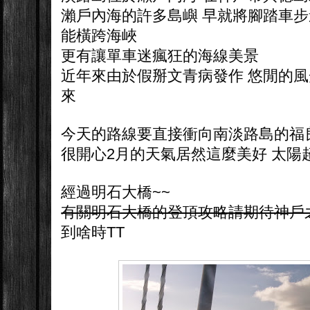
瀨戶內海的許多島嶼 早就將腳踏車步
能橫跨海峽
更有讓單車迷瘋狂的海線美景
近年來由於假掰文青病發作 悠閒的
來
今天的路線要直接衝向南淡路島的福
很開心2月的天氣居然這麼美好 太陽超
經過明石大橋~~
有關明石大橋的登頂攻略請期待神戶
到啥時TT