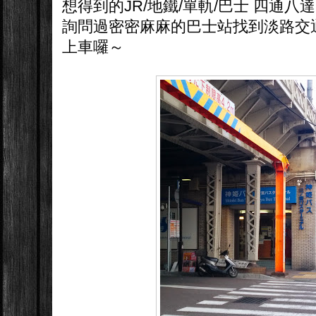
想得到的JR/地鐵/單軌/巴士 四通八
詢問過密密麻麻的巴士站找到淡路交
上車囉～