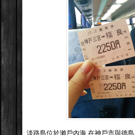
淡路島位於瀨戶內海 在神戶市與德