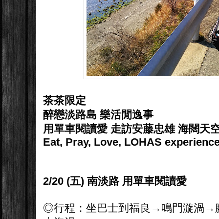
茶茶限定
醉戀淡路島 樂活閒逸事
用單車閱讀愛 走訪安藤忠雄 海闊天
Eat, Pray, Love, LOHAS experienc
2/20 (五) 南淡路 用單車閱讀愛
◎行程：坐巴士到福良→鳴門漩渦→