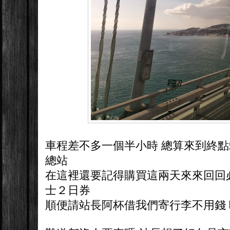
車程差不多一個半小時 總算來到終
總站
在這裡還要記得購買這兩天來來回回
士２日券
順便請站長阿杯借我們寄行李不用錢