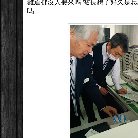
難道都沒人要來嗎 站長想了好久是
嗎...