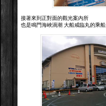
接著來到正對面的觀光案內所
也是鳴門海峽渦潮 大船咸臨丸的乘船