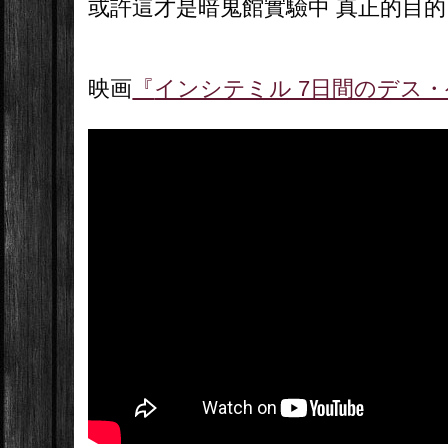
或許這才是暗鬼館實驗中 真正的目的
映画
『
インシテミル 7日間のデス