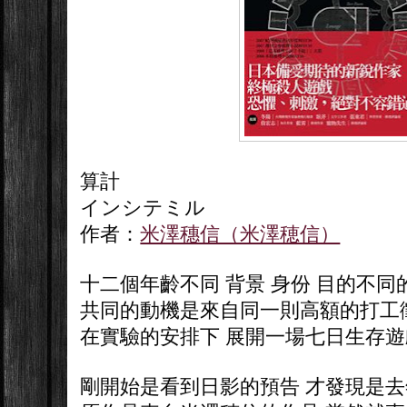
算計
インシテミル
作者：
米澤穗信（米澤穂信）
十二個年齡不同 背景 身份 目的不同
共同的動機是來自同一則高額的打工
在實驗的安排下 展開一場七日生存遊
剛開始是看到日影的預告 才發現是