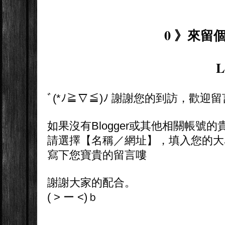
0 》來留個
L
ﾞ(*ﾉ≧∇≦)ﾉ 謝謝您的到訪，歡迎
如果沒有Blogger或其他相關帳號的
請選擇【名稱／網址】，填入您的大
寫下您寶貴的留言嘍
謝謝大家的配合。
( > ー <)ｂ