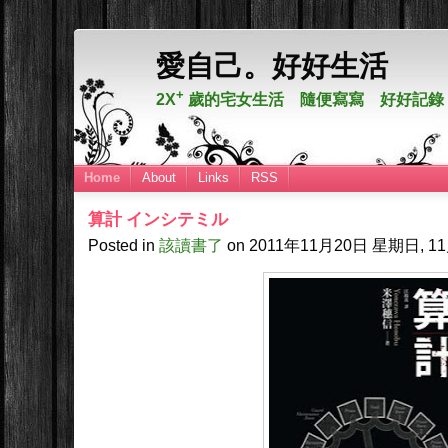
愛自己。好好生活
+
2X
歲的宅女生活 隨便寫寫 好好記錄
Home
About
Links
RSS
算計 インシテミル
Posted in
該讀書了
on
2011年11月20日
星期日, 11月