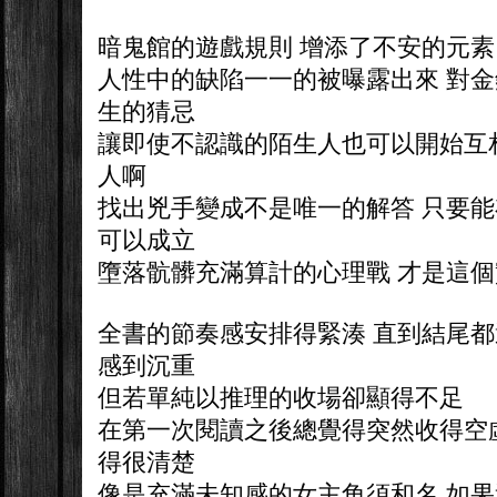
暗鬼館的遊戲規則 增添了不安的元素
人性中的缺陷一一的被曝露出來 對金
生的猜忌
讓即使不認識的陌生人也可以開始互
人啊
找出兇手變成不是唯一的解答 只要能
可以成立
墮落骯髒充滿算計的心理戰 才是這
全書的節奏感安排得緊湊 直到結尾
感到沉重
但若單純以推理的收場卻顯得不足
在第一次閱讀之後總覺得突然收得空
得很清楚
像是充滿未知感的女主角須和名 如