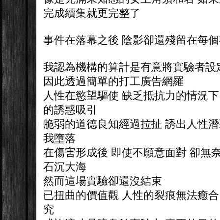
完成續集就更完整了
事件在落幕之後 陰影卻還殘留在每
我認為機構的算計是有意將實驗者設
因此透過簡單的打工廣告網羅
人性在慾望驅使 缺乏抵抗力的情況下
的誘惑吸引
脆弱的道德良知經過拉扯 誘出人性潛
我墮落
在傷害形成後 即使不願意面對 卻無
石沉大海
然而這場實驗卻還沒結束
已扭曲的價值觀 人性的裂痕無法癒合
究