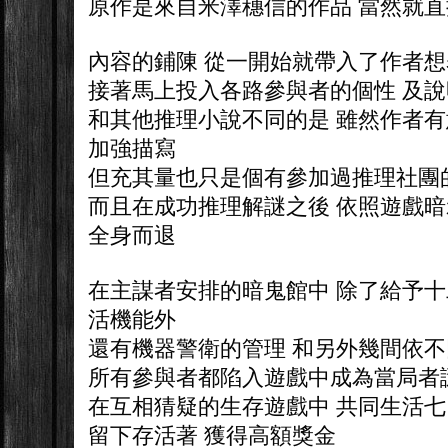
原作是來自米澤穗信的作品 當然就
內容的鋪陳 從一開始就帶入了作者
接著馬上投入各路參與者的個性 及
和其他推理小說不同的是 雖然作者
加強描寫
但充其量也只是個有參加過推理社團
而且在成功推理解謎之後 依照遊戲暗
全身而退
在主謀者安排的暗鬼館中 除了給予
活機能外
還有機器警衛的管理 和另外幾間依
所有參與者都陷入遊戲中成為當局者
在互相猜疑的生存遊戲中 共同生活
留下存活著 獲得高額獎金