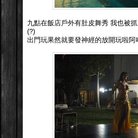
九點在飯店戶外有肚皮舞秀 我也被
(?)
出門玩果然就要發神經的放開玩啦阿