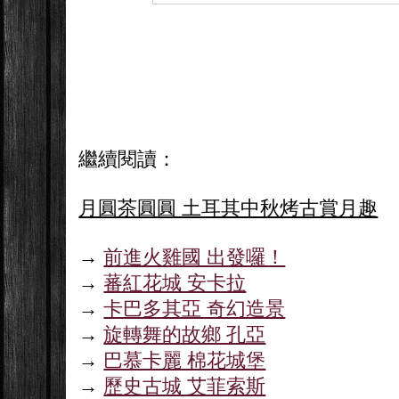
繼續閱讀：
月圓茶圓圓 土耳其中秋烤古賞月趣
→
前進火雞國 出發囉！
→
蕃紅花城 安卡拉
→
卡巴多其亞 奇幻造景
→
旋轉舞的故鄉 孔亞
→
巴慕卡麗 棉花城堡
→
歷史古城 艾菲索斯