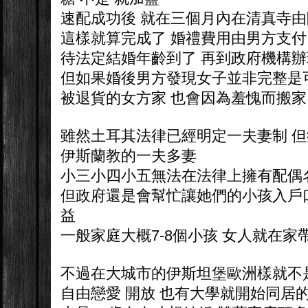
速配成功後 就在三個月內在清真寺
這樣就算完成了 婚禮費用由男方支付
待法定結婚年齡到了 再到政府機構
但如果婚後男方發現女子並非完整是
被退貨的女方家 也會因為羞愧而搬家 
雖然土耳其法律已經明定一夫妻制 
伊斯蘭教的一夫多妻
小三小四小五無法在法律上擁有配偶
但政府還是會幫忙讓她們的小孩入戶
益
一般家庭大概7-8個小孩 女人就在家
不過在大城市的伊斯坦堡歐洲樣就不
自由戀愛 開放 也有大學就開始同居