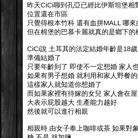
昨天CiCi聊到孔亞已經比伊斯坦堡相
位置還在市區
只覺得根本竹科 還有血拼MALL 哪來
但在棉堡的巴慕卡麗就真的是鄉下的
CiCi說 土耳其的法定結婚年齡是18歲
準備結婚了
只要年齡到了 即使不一定想婚 家人
如果有男子想婚 就利用和家人野餐的
這樣家人就知道你想婚了
而如果家裡有待嫁的女兒 家人會在屋
大表示屁股越大 生產能力越好
然後就可以進行相親
相親時 由女子奉上咖啡或茶 如果對
糖 不是 就加鹽