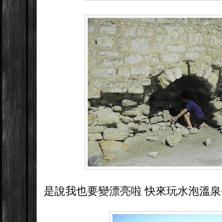
是說我也要變漂亮啦 快來玩水泡溫泉~