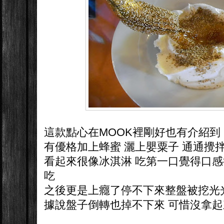
這款點心在MOOK裡剛好也有介紹到
有優格加上蜂蜜 灑上嬰粟子 通通攪
看起來很像冰淇淋 吃第一口覺得口感
吃
之後更是上癮了停不下來整盤被挖光光 
據說盤子倒轉也掉不下來 可惜沒拿起