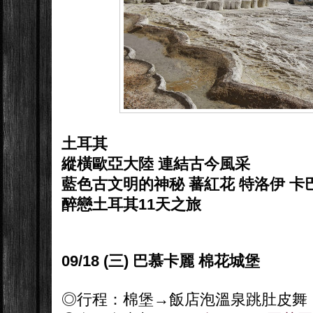
土耳其
縱橫歐亞大陸 連結古今風采
藍色古文明的神秘 蕃紅花 特洛伊 卡
醉戀土耳其11天之旅
09/18 (三) 巴慕卡麗 棉花城堡
◎行程：棉堡→飯店泡溫泉跳肚皮舞