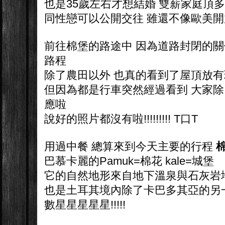
也是35歲左右才想結婚 雙薪家庭頂多
同性戀可以公開交往 雖還不像歐美開
前往棉堡的路途中 因為道路封閉的關
路程
除了農田以外 也真的看到了屋頂放
但因為都是行車突然經過看到 大家
應啦
說好的照片都沒有啦!!!!!!!!! T口T
用過中餐 總算來到今天主要的行程
巴慕卡麗的Pamuk=棉花 kale=城堡
它的自然地形來自地下溫泉與石灰岩
也是土耳其境內除了卡巴多其亞的另
數星星星星星!!!!!