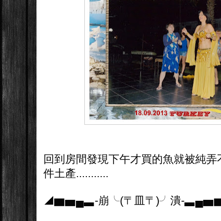
回到房間發現下午才買的魚就被純弄
件土產...........
◢▆▅▄▃-崩╰(〒皿〒)╯潰-▃▄▅▆