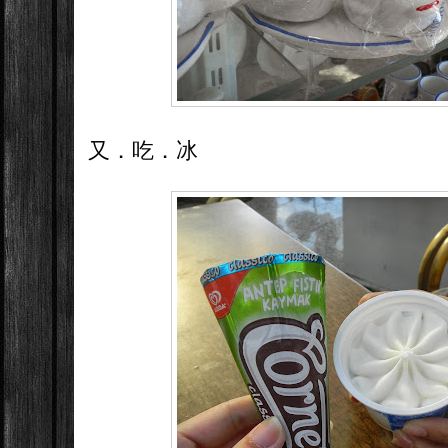
又．吃．冰