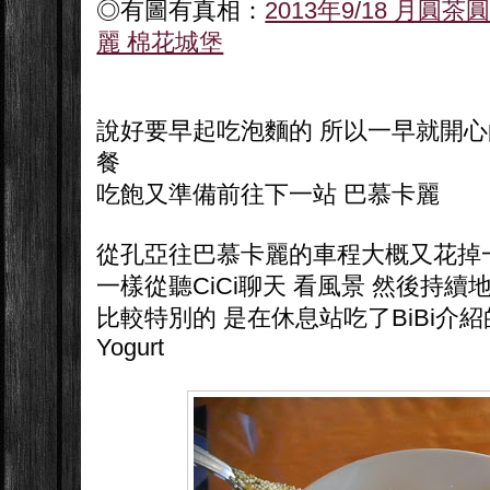
◎有圖有真相：
2013年9/18 月圓
麗 棉花城堡
說好要早起吃泡麵的 所以一早就開
餐
吃飽又準備前往下一站 巴慕卡麗
從孔亞往巴慕卡麗的車程大概又花掉
一樣從聽CiCi聊天 看風景 然後持續
比較特別的 是在休息站吃了BiBi介紹的特
Yogurt