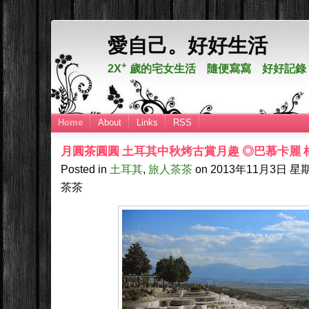
愛自己。好好生活
+
2X
歲的宅女生活 隨便寫寫 好好記錄
Home
About
Links
RSS
月圓茶圓圓 土耳其中秋烤古賞月趣 ◎巴慕卡麗 
Posted in
土耳其
,
旅人茶茶
on
2013年11月3日
星期
茶茶