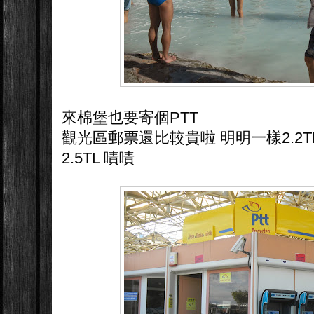
來棉堡也要寄個PTT
觀光區郵票還比較貴啦 明明一樣2.2
2.5TL 嘖嘖