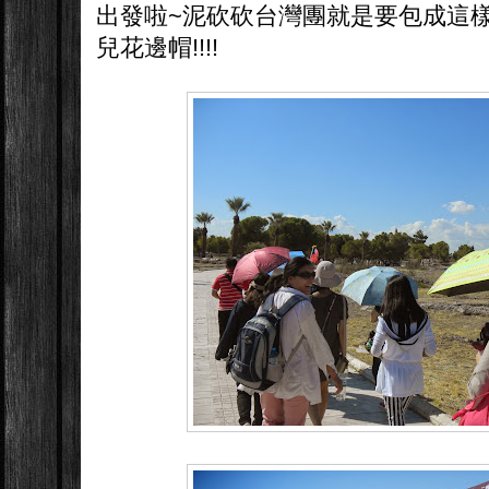
出發啦~泥砍砍台灣團就是要包成這樣X
兒花邊帽!!!!