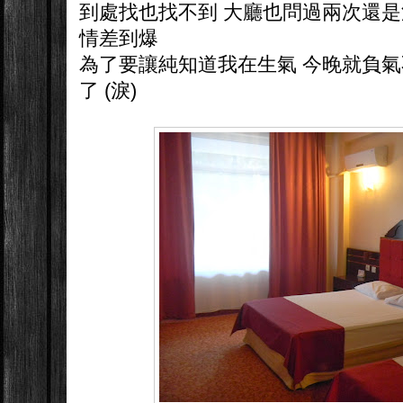
到處找也找不到 大廳也問過兩次還是
情差到爆
為了要讓純知道我在生氣 今晚就負
了 (淚)