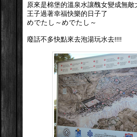
原來是棉堡的溫泉水讓醜女變成無敵
王子過著幸福快樂的日子了
めでたし～めでたし～
廢話不多快點來去泡湯玩水去!!!!