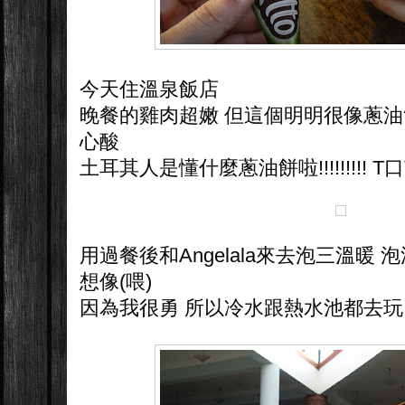
今天住溫泉飯店
晚餐的雞肉超嫩 但這個明明很像蔥
心酸
土耳其人是懂什麼蔥油餅啦!!!!!!!!! T口
用過餐後和Angelala來去泡三溫暖
想像(喂)
因為我很勇 所以冷水跟熱水池都去玩