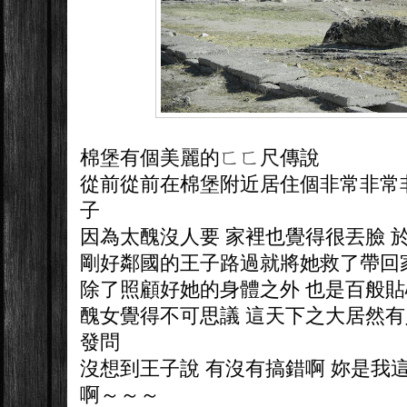
棉堡有個美麗的ㄈㄈ尺傳說
從前從前在棉堡附近居住個非常非常非
子
因為太醜沒人要 家裡也覺得很丟臉 
剛好鄰國的王子路過就將她救了帶回
除了照顧好她的身體之外 也是百般貼心
醜女覺得不可思議 這天下之大居然有
發問
沒想到王子說 有沒有搞錯啊 妳是我
啊～～～