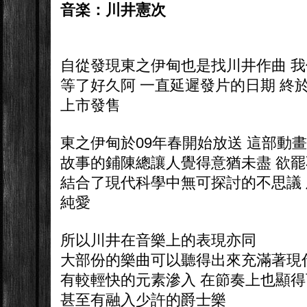
音楽：川井憲次
自從發現東之伊甸也是找川井作曲 
等了好久阿 一直延遲發片的日期 終
上市發售
東之伊甸於09年春開始放送 這部動
故事的鋪陳總讓人覺得意猶未盡 欲
結合了現代科學中無可探討的不思議
純愛
所以川井在音樂上的表現亦同
大部份的樂曲可以聽得出來充滿著現
有較輕快的元素滲入 在節奏上也顯得
甚至有融入少許的爵士樂