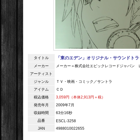
「東のエデン」オリジナル・サウンドトラ
タイトル
メーカー
メーカー＝株式会社エピックレコードジャパン 
アーティスト
ジャンル
ＴＶ・映画・コミック／サントラ
アイテム
ＣＤ
税込価格
3,059円（本体2,913円＋税）
発売年月
2009年7月
収録時間
63分16秒
品番
ESCL-3258
JAN
4988010022655