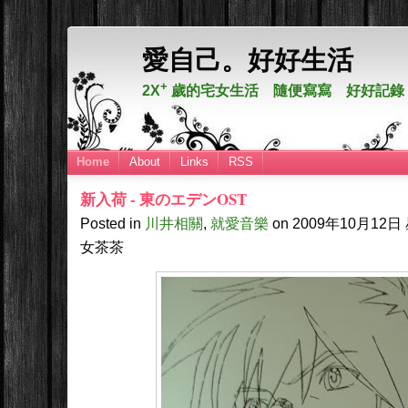
愛自己。好好生活
+
2X
歲的宅女生活 隨便寫寫 好好記錄
Home
About
Links
RSS
新入荷 - 東のエデンOST
Posted in
川井相關
,
就愛音樂
on
2009年10月12日
女茶茶