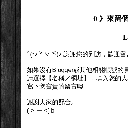
0 》來留個
L
ﾞ(*ﾉ≧∇≦)ﾉ 謝謝您的到訪，歡迎
如果沒有Blogger或其他相關帳號的
請選擇【名稱／網址】，填入您的大
寫下您寶貴的留言嘍
謝謝大家的配合。
( > ー <)ｂ