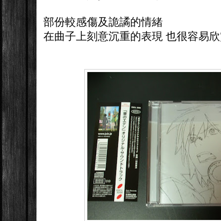
部份較感傷及詭譎的情緒
在曲子上刻意沉重的表現 也很容易