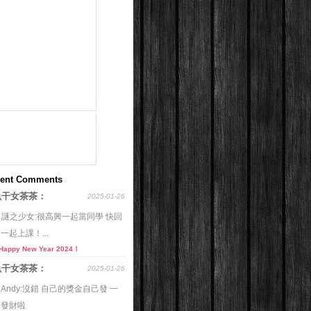
ent Comments
魚干女茶茶：
2025-01-26
o 謎之少女:很高興一起當同學 快回
一起上課！...
Happy New Year 2024！
魚干女茶茶：
2025-01-26
o Andy:沒錯 自己的獎金自己發 一
起發財啦