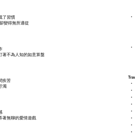
成了習慣
理卻變得無所適從
作
打著不為人知的如意算盤
Tra
間疾苦
汙濁
感
弄著無聊的愛情遊戲