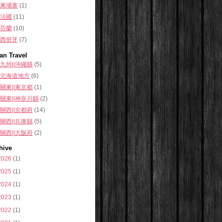
柬埔寨
(1)
法國
(11)
芬蘭
(10)
西班牙
(7)
an Travel
九州||沖繩縣
(5)
北海道地方
(6)
關東||東京都
(1)
關東||神奈川縣
(2)
關西||京都府
(14)
關西||兵庫縣
(5)
關西||大阪府
(2)
hive
2026
(1)
2025
(1)
2024
(1)
2023
(1)
2022
(1)