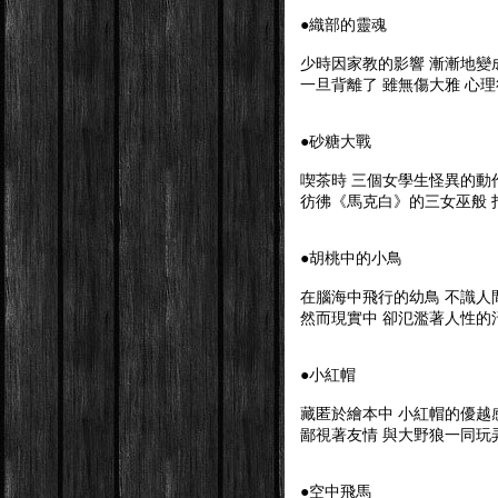
●織部的靈魂
少時因家教的影響 漸漸地變
一旦背離了 雖無傷大雅 心
●砂糖大戰
喫茶時 三個女學生怪異的動
彷彿《馬克白》的三女巫般 
●胡桃中的小鳥
在腦海中飛行的幼鳥 不識人
然而現實中 卻氾濫著人性的
●小紅帽
藏匿於繪本中 小紅帽的優越
鄙視著友情 與大野狼一同玩
●空中飛馬