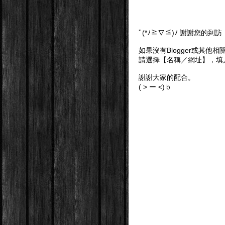
ﾞ(*ﾉ≧∇≦)ﾉ 謝謝您的
如果沒有Blogger或其他
請選擇【名稱／網址】，填
謝謝大家的配合。
( > ー <)ｂ