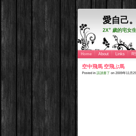
愛自己
+
2X
歲的宅女生
Home
About
Links
R
空中飛馬 空飛ぶ馬
Posted in
該讀書了
on
2009年11月