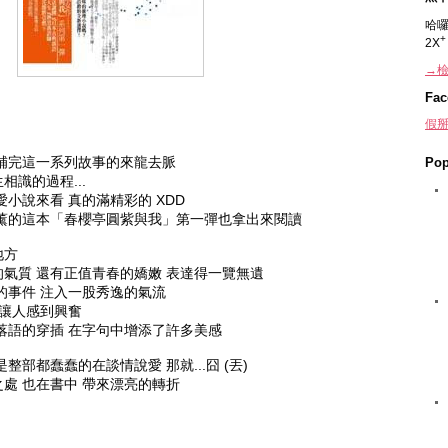
哈囉
2X
→檢
Fac
假掰
想補完這一系列故事的來龍去脈
Pop
識的過程...
小說來看 真的滿精彩的 XDD
村薰的這本「春櫻亭圓紫與我」第一彈也拿出來閱讀
地方
氣質 還有正值青春的嬌嫩 表達得一覽無遺
的事件 注入一股秀逸的氣流
實讓人感到興奮
落語的穿插 在字句中增添了許多美感
部都蠢蠢的在談情說愛 那就...囧 (丟)
處 也在書中 帶來漂亮的轉折