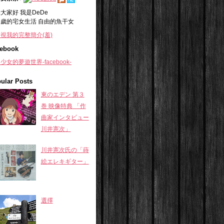
大家好 我是DeDe
+
歲的宅女生活 自由的魚干女
視我的完整簡介(羞)
ebook
少女的夢遊世界-facebook-
ular Posts
東のエデン 第３
巻 映像特典 「作
曲家インタビュー
川井憲次」
川井憲次氏の「蒔
絵エレキギター」
選擇