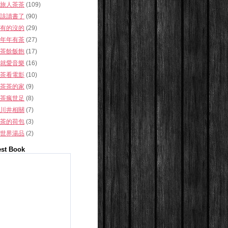
旅人茶茶
(109)
該讀書了
(90)
有的沒的
(29)
年年有茶
(27)
茶餘飯飽
(17)
就愛音樂
(16)
茶看電影
(10)
茶茶的家
(9)
茶瘋世足
(8)
川井相關
(7)
茶的荷包
(3)
世界湯品
(2)
st Book