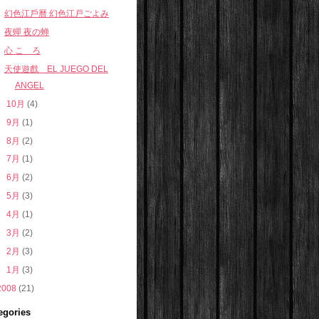
幻色江戶曆 幻色江戸ごよみ
夜蟬 夜の蝉
心 こゝろ
天使遊戲 EL JUEGO DEL
ANGEL
►
10月
(4)
►
9月
(1)
►
8月
(2)
►
7月
(1)
►
6月
(2)
►
5月
(3)
►
4月
(1)
►
3月
(2)
►
2月
(3)
►
1月
(3)
2008
(21)
egories