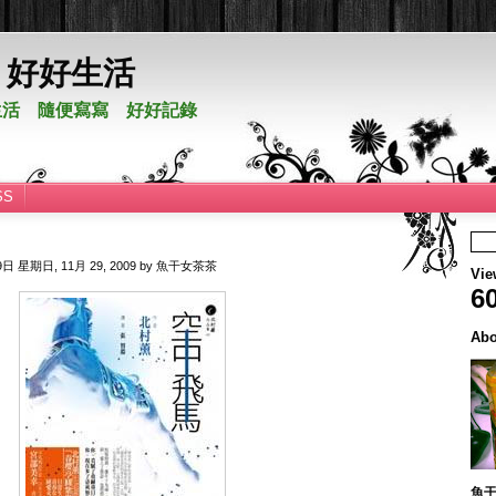
。好好生活
活 隨便寫寫 好好記錄
SS
29日
星期日, 11月 29, 2009
by
魚干女茶茶
Vie
6
Abo
魚干