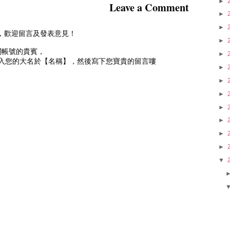
►
Leave a Comment
►
►
到訪，歡迎留言及發表意見！
►
相關帳號的貴賓，
►
入您的大名於【名稱】，然後寫下您寶貴的留言嘍
►
►
►
►
►
►
►
▼