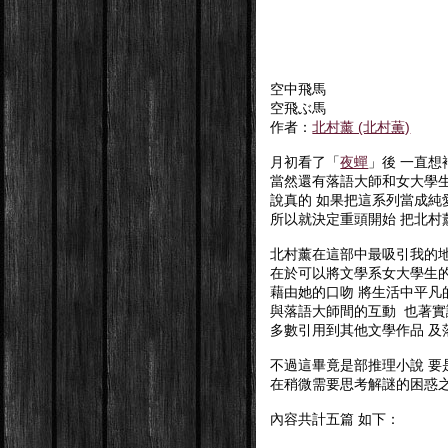
空中飛馬
空飛ぶ馬
作者：
北村薰 (北村薫)
月初看了「
夜蟬
」後 一直
當然還有落語大師和女大學生相
說真的 如果把這系列當成純愛
所以就決定重頭開始 把北
北村薰在這部中最吸引我的
在於可以將文學系女大學生的
藉由她的口吻 將生活中平凡
與落語大師間的互動 也著
多數引用到其他文學作品 及
不過這畢竟是部推理小說 要是整
在稍微需要思考解謎的困惑之
內容共計五篇 如下：