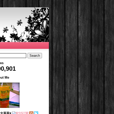
ws
00,901
ut Me
女茶茶♥