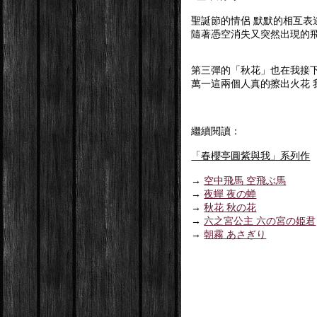
聖誕節的情侶 默默的相互表
隨著憑空消失又突然出現的飛
第三彈的「秋花」也在我接
萬一這兩個人真的擦出火花 我
繼續閱讀：
「春櫻亭圓紫與我」系列作
→
空中飛馬 空飛ぶ馬
→
夜蟬 夜の蝉
→
秋花 秋の花
→
六之宮公主 六の宮の姫君
→
朝霧 あさぎり