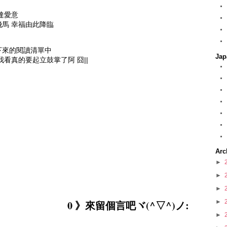
達愛意
馬 幸福由此降臨
下來的閱讀清單中
Jap
看真的要起立鼓掌了阿 囧||
Arc
►
►
►
0 》來留個言吧ヾ(^▽^)ノ:
►
►