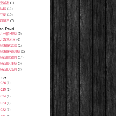
柬埔寨
(1)
法國
(11)
芬蘭
(10)
西班牙
(7)
an Travel
九州||沖繩縣
(5)
北海道地方
(6)
關東||東京都
(1)
關東||神奈川縣
(2)
關西||京都府
(14)
關西||兵庫縣
(5)
關西||大阪府
(2)
hive
2026
(1)
2025
(1)
2024
(1)
2023
(1)
2022
(1)