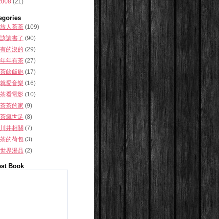
2008
(21)
egories
旅人茶茶
(109)
該讀書了
(90)
有的沒的
(29)
年年有茶
(27)
茶餘飯飽
(17)
就愛音樂
(16)
茶看電影
(10)
茶茶的家
(9)
茶瘋世足
(8)
川井相關
(7)
茶的荷包
(3)
世界湯品
(2)
st Book