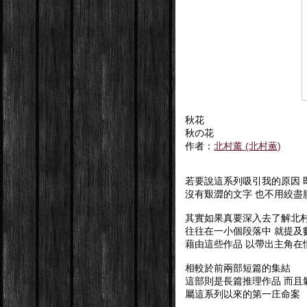
秋花
秋の花
作者：
北村薰 (北村薫)
若要說這系列吸引我的原因 
沒有艱澀的文字 也不用絞盡
其實如果真要深入去了解北
往往在一小個段落中 就提及
藉由這些作品 以帶出主角在
相較於前兩部短篇的集結
這部則是長篇推理作品 而且
屬這系列以來的第一庄命案