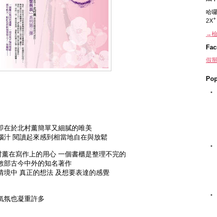
哈囉
2X
→檢
Fac
假掰
Pop
即在於北村薰簡單又細膩的唯美
腦汁 閱讀起來感到相當地自在與放鬆
村薰在寫作上的用心 一個書櫃是整理不完的
數部古今中外的知名著作
情境中 真正的想法 及想要表達的感覺
氣氛也凝重許多