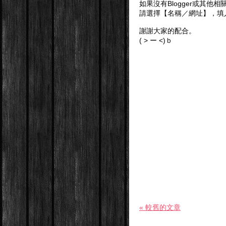
如果沒有Blogger或其他
請選擇【名稱／網址】，填
謝謝大家的配合。
( > ー <)ｂ
« 較舊的文章