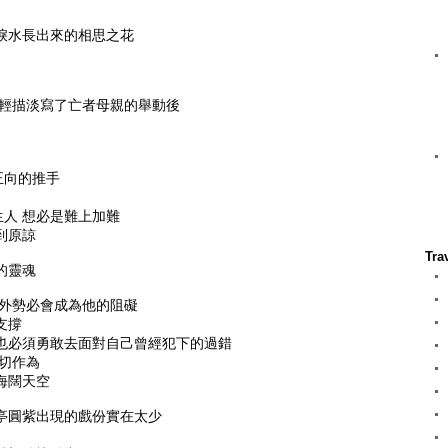
淚水長出來的相思之花
 輕描淡寫了亡者母親的舉動後
正向的推手
人 想必是難上加難
到原諒
Tra
的靈魂
意外勢必會成為他的阻礙
支撐
 也必須勇敢去面對自己曾經犯下的過錯
一切作為
海闊天空
亭圓紫出現的戲份實在太少