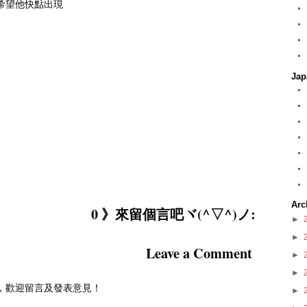
希望他快點出現
Jap
Arc
0 》來留個言吧ヾ(^▽^)ノ:
►
►
Leave a Comment
►
►
到訪，歡迎留言及發表意見！
►