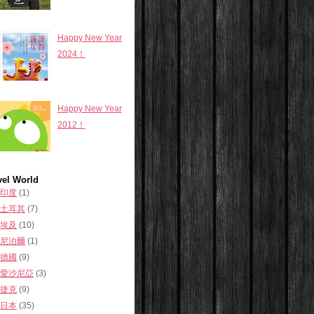
Happy New Year
2024！
Happy New Year
2012！
vel World
印度
(1)
土耳其
(7)
埃及
(10)
尼泊爾
(1)
德國
(9)
愛沙尼亞
(3)
捷克
(9)
日本
(35)