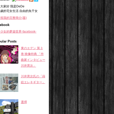
大家好 我是DeDe
+
歲的宅女生活 自由的魚干女
視我的完整簡介(羞)
ebook
少女的夢遊世界-facebook-
ular Posts
東のエデン 第３
巻 映像特典 「作
曲家インタビュー
川井憲次」
川井憲次氏の「蒔
絵エレキギター」
選擇