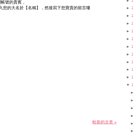
►
相關帳號的貴賓，
入您的大名於【名稱】，然後寫下您寶貴的留言嘍
►
►
►
►
►
►
►
►
►
►
▼
較新的文章 »