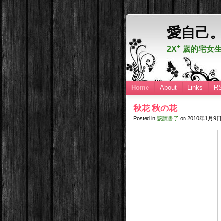
愛自己
+
2X
歲的宅女生
Home
About
Links
R
秋花 秋の花
Posted in
該讀書了
on
2010年1月9