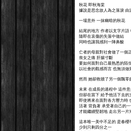
秋花 即秋海棠
據說是思念故人為之落淚 由
一場意外 一抹幽暗的秋花
結尾的地方 作者以支字片語
隨即在哀傷的失落中做結
同時也讓我感到一陣鼻酸
亡者的母親對社會做了一個
喪女之痛 肝腸寸斷
要如何面對自己最熟悉的陌生
以社會的觀感而言 也無須做
然而 她卻救贖了另一個飄零
未來 在成長的過程中 這件
但卻在當下 給予他活下去的
即使將來在面對各方壓力時
活著 背負著 承受著自己的
才能繼續堅韌地 走出另一片
這本唯一美中不足的 是春櫻
少到只剩四分之一