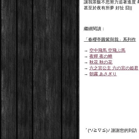
讓我茶飯不思努力追著進度 
甚至於夜有所夢 好扯 囧||
繼續閱讀：
「春櫻亭圓紫與我」系列作
→
空中飛馬 空飛ぶ馬
→
夜蟬 夜の蝉
→
秋花 秋の花
→
六之宮公主 六の宮の姫君
→
朝霧 あさぎり
ﾞ(*ﾉ≧∇≦)ﾉ 謝謝您的