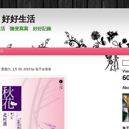
。好好生活
活 隨便寫寫 好好記錄
SS
日
星期六, 1月 09, 2010
by
魚干女茶茶
Vie
6
Abo
魚干