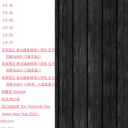
►
6月
(4)
►
5月
(3)
►
4月
(6)
►
3月
(4)
►
2月
(5)
▼
1月
(7)
茶茶限定 東京鎌倉橫濱八景島 五天
四夜自由行 ◎東京篇◎
茶茶限定 東京鎌倉橫濱八景島 五天
四夜自由行 ◎鎌倉篇◎
茶茶限定 東京鎌倉橫濱八景島 五天
四夜自由行 ◎橫濱。八景島篇◎
歐蘭達 Orlanda
秋花 秋の花
第13個故事 The Thirteenth Tale
Happy New Year 2010！
2009
(37)