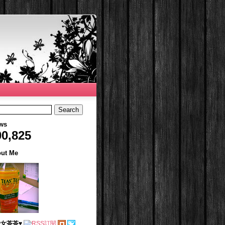
ws
00,825
ut Me
女茶茶♥