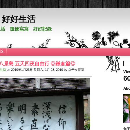
。好好生活
活 隨便寫寫 好好記錄
SS
八景島 五天四夜自由行 ◎鎌倉篇◎
奈川縣
on
2010年1月23日
星期六, 1月 23, 2010
by
魚干女茶茶
Vie
6
Abo
魚干