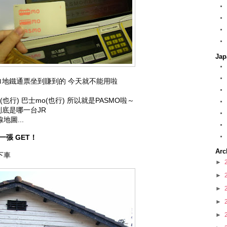
Jap
ロ地鐵通票坐到賺到的 今天就不能用啦
也行) 巴士mo(也行) 所以就是PASMO啦～
底是哪一台JR
地圖...
一張 GET！
Arc
下車
►
►
►
►
►