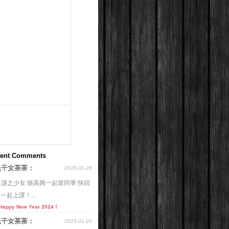
ent Comments
魚干女茶茶：
2025-01-26
o 謎之少女:很高興一起當同學 快回
一起上課！...
Happy New Year 2024！
魚干女茶茶：
2025-01-26