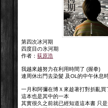
第四次冰河期
四度目の氷河期
作者：
荻原浩
我越來越努力在利用時間了 (握拳)
連周休出門去染髮 及OL的中午休息
一月和阿彌在博Ｘ來趁著打對折亂買
這本也是其中的一本
其實很久之前就已經知道這本書 只