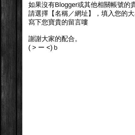
如果沒有Blogger或其他相關帳號的
請選擇【名稱／網址】，填入您的大
寫下您寶貴的留言嘍
謝謝大家的配合。
( > ー <)ｂ