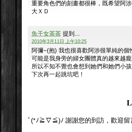
重要角色們的刻畫都很棒，既希望阿涉
大ＸＤ
魚干女茶茶
提到...
2010年3月11日 上午10:25
阿彌~(抱) 我也很喜歡阿涉很單純的個
可能是我身旁的婦女團體真的越來越龐大
所以不知不覺也會想到她們和她們小孩
下次再一起跳坑吧！
L
ﾞ(*ﾉ≧∇≦)ﾉ 謝謝您的到訪，歡迎