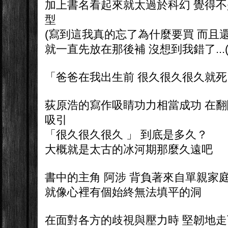
加上書名看起來就太過於科幻 覺得
型
(寫到這我真的忘了為什麼要買 而且還
就一直先放在那後補 沒想到我錯了...(
「爸爸在我出生前 很久很久很久就
荻原浩的寫作吸睛功力相當成功 在
吸引
「很久很久很久 」 到底是多久？
大概就是太古的冰河期那麼久遠吧
書中的主角 阿涉 背負著來自單親家
就像心裡有個始終無法填平的洞
在面對各方的歧視與壓力時 堅韌地