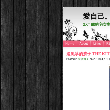
愛自己
+
2X
歲的宅女生
Home
About
Links
R
追風箏的孩子 THE KIT
Posted in
該讀書了
on
2011年1月8