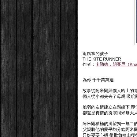
追風箏的孩子
THE KITE RUNNER
作者：
卡勒德．胡賽尼（Khaled
為你 千千萬萬遍
故事從阿米爾與僕人哈山的
倆人從小都失去了母親 吸吮
脆弱的友情建立在階級下 即
卻還是真情的扮演阿米爾大
阿米爾積極的渴望獨一無二的
父親將他的愛平均分給阿米爾
只好耍耍心機 從欺負哈山獲