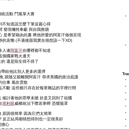
統活動 鬥風箏大賽
到不知道該怎麼下筆這篇心得
間 發現犧牲奉獻 與自我救贖
心 是希望藉由此書 將他所愛的阿富汗做個呈現
的哀慟 (不過後面我實在很想該一下XD)
多人連
阿富汗
在哪裡都不知道
這個國家戰火連天
的 還是陌生得不得了
的帶給他比別人更多的選擇
Tra
倖免 跟隨父親離開阿富汗 尋求美國的政治庇護
的往事 風吹雲散
亂不斷 這些都只存在於報章雜誌的字裡行間
 催討著他的罪孽未贖 於是又回到了祖國
在
塔利班
威權統治下噤若寒蟬 恐懼籠罩
 原因很簡單 因為它們太簡單
o? 反正結局都猜想得到也一定很美好
很擔心