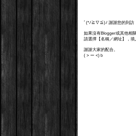
ﾞ(*ﾉ≧∇≦)ﾉ 謝謝您的
如果沒有Blogger或其他
請選擇【名稱／網址】，填
謝謝大家的配合。
( > ー <)ｂ