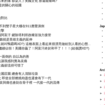
來的痛 卻染入了美國文化 那還能看嗎?
是的關心的祖國
的對比
也想不到雙子星大樓在911應聲潰倒
Jap
攻擊
阿富汗 鏟除塔利班政權並強力接管
好聽就是英雄主義的延伸
這就叫鴨霸嗎XD?) 這種表面上看起來很漂亮做給別人看的心態...
繼續佔領！美國你贏了！阿富汗終於和平了！！！(給個讚XD?)
一面倒的 自以為的善
美讓我感到實為哀痛
主義卻流得可惜了
Arc
麗莊園 總會有人清除垃圾
►
 即使全部燃燒殆盡也還會有下一代
►
 哀與痛也會刻在骨子裡 一代接一代的流傳
►
►
►