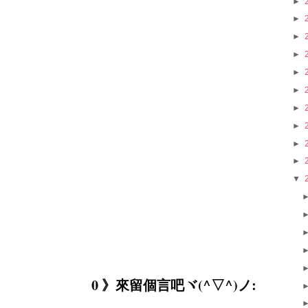
►
►
►
►
►
►
►
►
►
►
▼
0 》來留個言吧ヾ(^▽^)ノ: