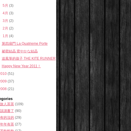
►
5月
(3)
►
4月
(3)
►
3月
(2)
►
2月
(2)
▼
1月
(4)
第四扇門 La Quatrieme Porte
祕密結晶 密やかな結晶
追風箏的孩子 THE KITE RUNNER
Happy New Year 2011！
2010
(51)
2009
(37)
2008
(21)
egories
旅人茶茶
(109)
該讀書了
(90)
有的沒的
(29)
年年有茶
(27)