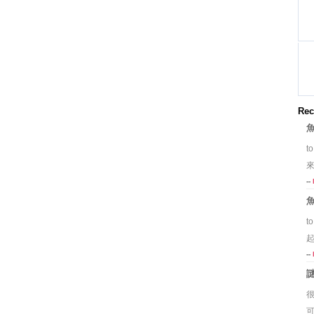
Rec
t
來
--
t
--
可