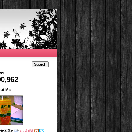
ws
00,962
ut Me
女茶茶♥