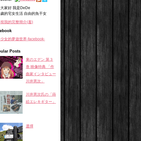
大家好 我是DeDe
+
歲的宅女生活 自由的魚干女
視我的完整簡介(羞)
ebook
少女的夢遊世界-facebook-
ular Posts
東のエデン 第３
巻 映像特典 「作
曲家インタビュー
川井憲次」
川井憲次氏の「蒔
絵エレキギター」
選擇