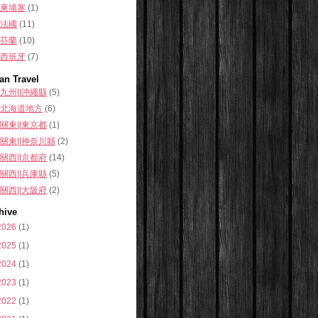
柬埔寨
(1)
法國
(11)
芬蘭
(10)
西班牙
(7)
an Travel
九州||沖繩縣
(5)
北海道地方
(6)
關東||東京都
(1)
關東||神奈川縣
(2)
關西||京都府
(14)
關西||兵庫縣
(5)
關西||大阪府
(2)
hive
2026
(1)
2025
(1)
2024
(1)
2023
(1)
2022
(1)