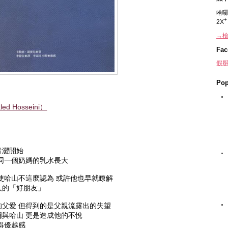
哈囉
2X
→檢
Fac
假掰
Pop
 Hosseini）
青澀開始
同一個奶媽的乳水長大
使哈山不這麼認為 或許他也早就瞭解
人的「好朋友」
父愛 但得到的是父親流露出的失望
與哈山 更是造成他的不悅
得優越感