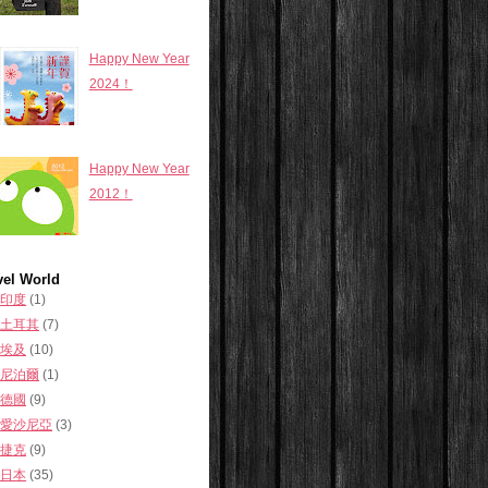
Happy New Year
2024！
Happy New Year
2012！
vel World
印度
(1)
土耳其
(7)
埃及
(10)
尼泊爾
(1)
德國
(9)
愛沙尼亞
(3)
捷克
(9)
日本
(35)