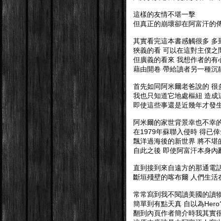
這樣的友情不堪一擊
但真正的崩壞卻在阿富汗的傳
其實看完這本書感觸很多 多
狹義的看 可以在這對主僕之
但廣義的看來 我想作者的有
藉由開卷 帶給讀者另一種沉靜
首先如同阿米爾老爸說的 很
我也只知道它地處樞紐 造成
即使這些事還是近幾年才發生
阿米爾的家世背景幸也不幸
在1979年蘇聯入侵時 得已
飄洋過海後的新世界 將不堪
自此之後 即使阿富汗本身內
直到接到來自遠方的那通電話
斷垣殘壁的喀布爾 人們生活
常常寫到我不閱讀美國的讀物
簡單到有點天真 自以為Her
翻到內頁作者簡介時我其實