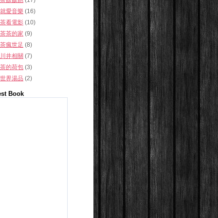
茶餘飯飽
(17)
就愛音樂
(16)
茶看電影
(10)
茶茶的家
(9)
茶瘋世足
(8)
川井相關
(7)
茶的荷包
(3)
世界湯品
(2)
st Book