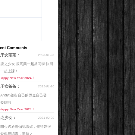
ent Comments
魚干女茶茶：
2025-01-26
o 謎之少女:很高興一起當同學 快回
一起上課！...
Happy New Year 2024！
魚干女茶茶：
2025-01-26
o Andy:沒錯 自己的獎金自己發 一
起發財啦
Happy New Year 2024！
謎之少女：
2024-02-09
很開心透過瑜伽認識妳，覺得妳很
愛也很認真，期待之...