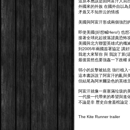
這原本應該是由阿富汗人寫出
外國來的外族 在國外自以為
矛盾又不知所云的情感
美國與阿富汗形成兩個強烈
即使美國(好想喊Hero!) 
接著全球此起彼落譴責恐怖
美國與北方聯盟英雄式的殲滅
到2005年兩國簽署協定 講
我老大來幫你 與 我說了算(
最後當然也要強姦一下政權 
弱小的反擊被姑息 強行植入
這本書訴說了阿富汗的亂與
但結尾為阿米爾染色的英雄
阿富汗就像一座塞滿垃圾的美
一代接一代帶來的希望與進化
不論是非 歷史自會蓋棺論定
The Kite Runner trailer