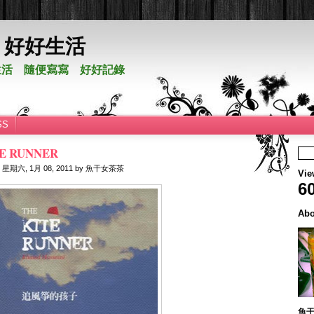
。好好生活
活 隨便寫寫 好好記錄
SS
E RUNNER
日
星期六, 1月 08, 2011
by
魚干女茶茶
Vie
6
Abo
魚干