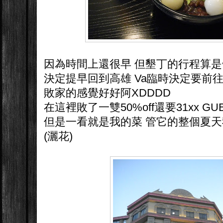
因為時間上還很早 但墾丁的行程算
決定提早回到高雄 Va臨時決定要前
敗家的感覺好好阿XDDDD
在這裡敗了一雙50%off還要31xx G
但是一看就是我的菜 管它的整個夏天
(灑花)