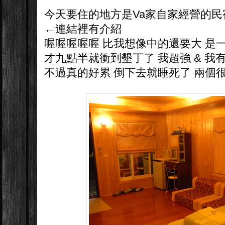
今天要住的地方是Va家自家經營的民
←連結裡有介紹
喔喔喔喔喔 比我想像中的還要大 是一整
才九點半就衝到墾丁了 我超強 & 我有
不過真的好累 倒下去就睡死了 兩個