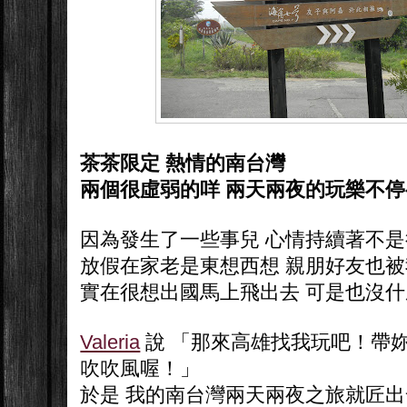
茶茶限定 熱情的南台灣
兩個很虛弱的咩 兩天兩夜的玩樂不停
因為發生了一些事兒 心情持續著不
放假在家老是東想西想 親朋好友也
實在很想出國馬上飛出去 可是也沒什麼
Valeria
說 「那來高雄找我玩吧！帶
吹吹風喔！」
於是 我的南台灣兩天兩夜之旅就匠