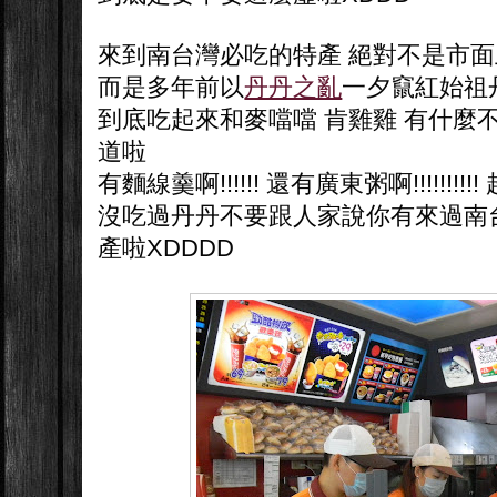
來到南台灣必吃的特產 絕對不是市
而是多年前以
丹丹之亂
一夕竄紅始祖丹丹
到底吃起來和麥噹噹 肯雞雞 有什麼不同.
道啦
有麵線羹啊!!!!!! 還有廣東粥啊!!!!!!!!!! 
沒吃過丹丹不要跟人家說你有來過南
產啦XDDDD