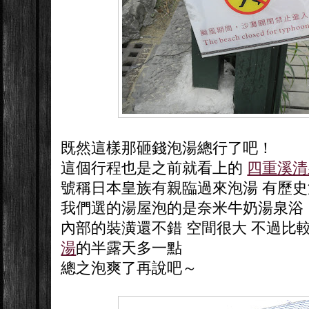
既然這樣那砸錢泡湯總行了吧！
這個行程也是之前就看上的
四重溪清
號稱日本皇族有親臨過來泡湯 有歷
我們選的湯屋泡的是奈米牛奶湯泉浴
內部的裝潢還不錯 空間很大 不過比
湯
的半露天多一點
總之泡爽了再說吧～