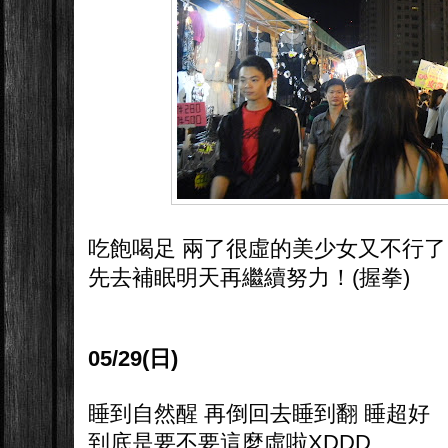
吃飽喝足 兩了很虛的美少女又不行了
先去補眠明天再繼續努力！(握拳)
05/29(日)
睡到自然醒 再倒回去睡到翻 睡超好
到底是要不要這麼虛啦XDDD