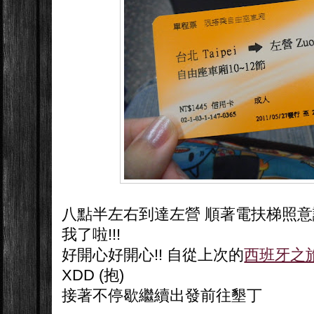
八點半左右到達左營 順著電扶梯照意
我了啦!!!
好開心好開心!! 自從上次的
西班牙之
XDD (抱)
接著不停歇繼續出發前往墾丁