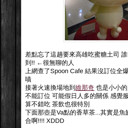
差點忘了這趟要來高雄吃蜜糖土司 
到!! ←很無聊的人
上網查了Spoon Cafe 結果沒訂位
嘖
接著火速換場地到
維那奇
也是小小的
不能訂位 可能假日人多的關係 感覺
算不錯吃 茶飲也很特別
下面那壺是Va點的香草茶...其實是
合啊!!!! XDDD