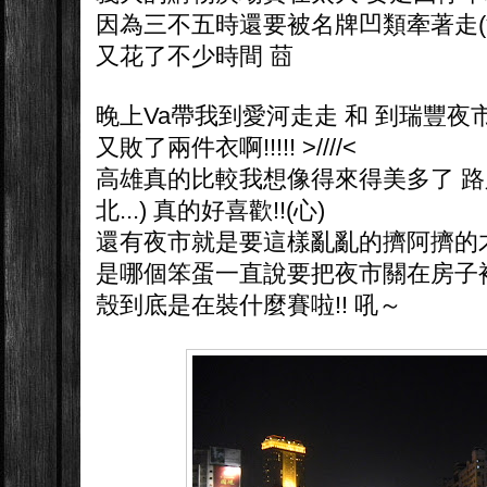
因為三不五時還要被名牌凹類牽著走(沒
又花了不少時間 莔
晚上Va帶我到愛河走走 和 到瑞豐夜
又敗了兩件衣啊!!!!! >////<
高雄真的比較我想像得來得美多了 路
北...) 真的好喜歡!!(心)
還有夜市就是要這樣亂亂的擠阿擠的
是哪個笨蛋一直說要把夜市關在房子裡
殼到底是在裝什麼賽啦!! 吼～