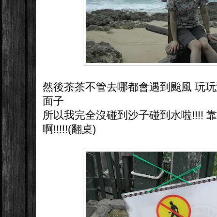
然後茶茶不管去哪都會遇到颱風 玩
面子
所以我完全沒碰到沙子碰到水啦!!!!
啊!!!!!(翻桌)