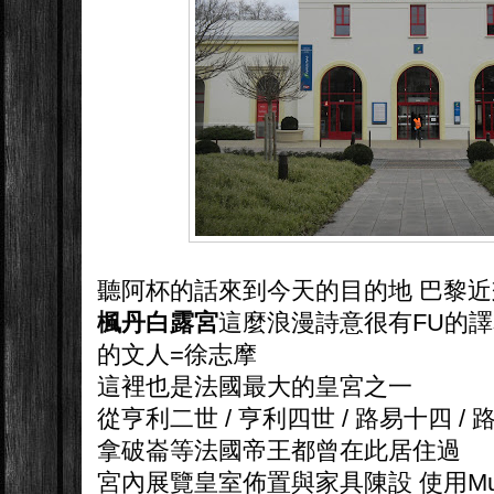
聽阿杯的話來到今天的目的地 巴黎
楓丹白露宮
這麼浪漫詩意很有FU的譯
的文人=徐志摩
這裡也是法國最大的皇宮之一
從亨利二世 / 亨利四世 / 路易十四 / 
拿破崙等法國帝王都曾在此居住過
宮內展覽皇室佈置與家具陳設 使用Muse