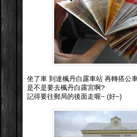
坐了車 到達楓丹白露車站 再轉搭公
是不是要去楓丹白露宮啊?
記得要往郵局的後面走喔~ (好~)