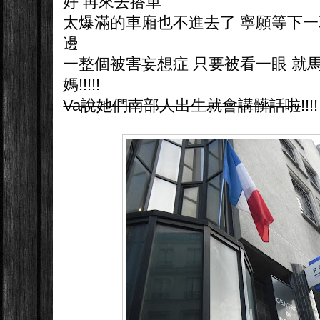
好 再來去搭車
太爆滿的車廂也不進去了 寧願等下一
邊
一整個被害妄想症 只要被看一眼 就
媽!!!!!
Va說她們南部人出生就會講髒話啦
!!!!