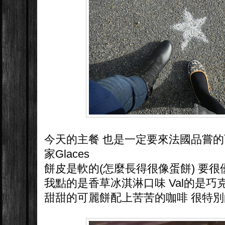
今天的主餐 也是一定要來法國品嘗的
家Glaces
餅皮是軟的(怎麼長得很像蛋餅) 要
我點的是香草冰淇淋口味 Val的是巧
甜甜的可麗餅配上苦苦的咖啡 很特