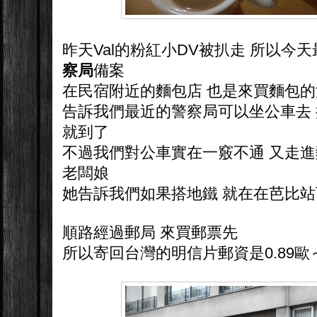
昨天Val的粉紅小DV被扒走 所以今
察局
備案
在民宿附近的麵包店 也是來買麵包
告訴我們最近的警察局可以坐公車去 
就到了
不過我們對公車實在一竅不通 又走進
老闆娘
她告訴我們如果搭地鐵 就在在芭比站下
順路經過郵局 來買郵票先
所以寄回台灣的明信片郵資是0.89歐