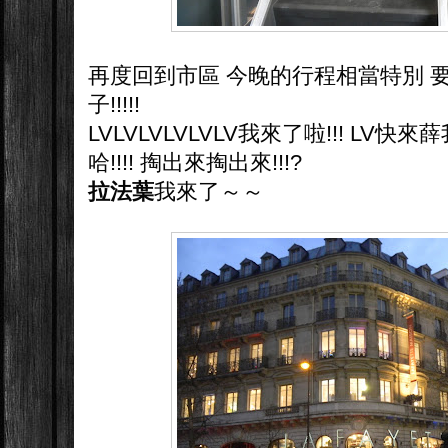
再度回到市區 今晚的行程相當特別 
子!!!!!
LVLVLVLVLVLV我來了啦!!! LV快
哈!!!! 掏出來掏出來!!!?
拉法葉
我來了～～