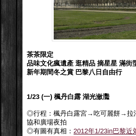
茶茶限定
品味文化瘋遺產 逛精品 摘星星 滿街
新年期間冬之賞 巴黎八日自由行
1/23 (一) 楓丹白露 湖光瀲灩
◎行程：楓丹白露宮→吃可麗餅→拉法
協和廣場夜拍
◎有圖有真相：
2012年1/23in巴