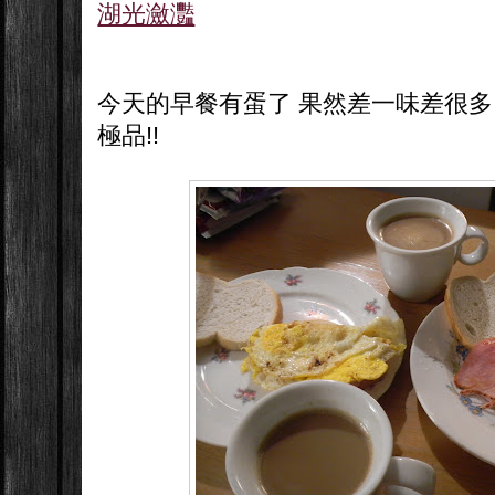
湖光瀲灩
今天的早餐有蛋了 果然差一味差很多
極品!!