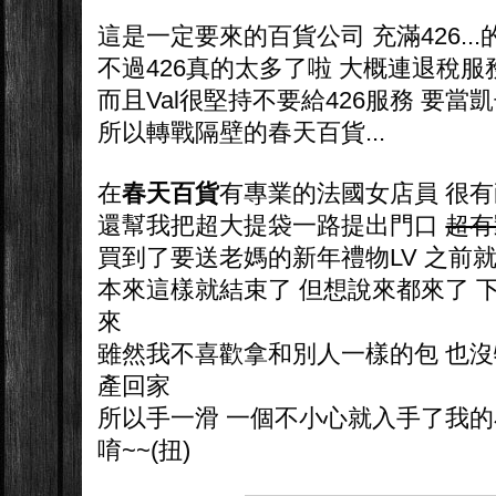
這是一定要來的百貨公司 充滿426...的
不過426真的太多了啦 大概連退稅
而且Val很堅持不要給426服務 要當
所以轉戰隔壁的春天百貨...
在
春天百貨
有專業的法國女店員 很
還幫我把超大提袋一路提出門口
超有
買到了要送老媽的新年禮物LV 之前就在
本來這樣就結束了 但想說來都來了 
來
雖然我不喜歡拿和別人一樣的包 也沒
產回家
所以手一滑 一個不小心就入手了我的
唷~~(扭)