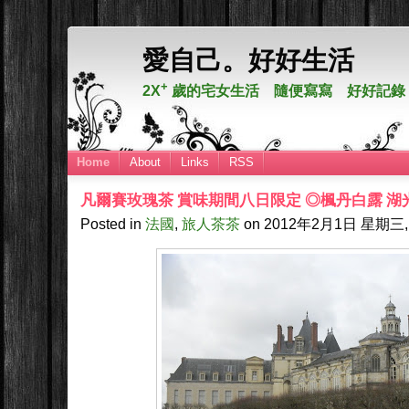
愛自己。好好生活
+
2X
歲的宅女生活 隨便寫寫 好好記錄
Home
About
Links
RSS
凡爾賽玫瑰茶 賞味期間八日限定 ◎楓丹白露 湖
Posted in
法國
,
旅人茶茶
on
2012年2月1日
星期三, 