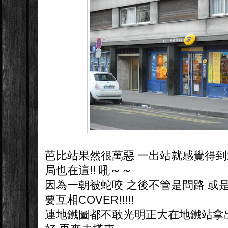
芭比站果然很萬惡 一出站就感覺得到
局也在這!! 吼～～
因為一朝被蛇咬 之後不管是問路 或是
要互相COVER!!!!!
連地鐵圖都不敢光明正大在地鐵站拿