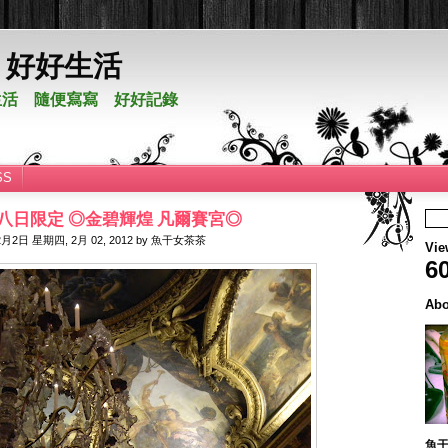
。好好生活
活 隨便寫寫 好好記錄
SS
八日限定 ◎金碧輝煌 凡爾賽宮◎
年2月2日
星期四, 2月 02, 2012
by
魚干女茶茶
Vie
6
Abo
魚干