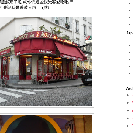
照起來了啦 就你們這些觀光客愛吃吧!!!!!
說我是香港人啦.....(默)
Jap
Arc
►
►
►
►
►