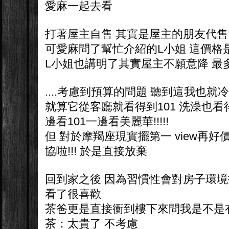
愛麻一起去看
打著屋主自售 其實是屋主的朋友代售 
可愛麻問了幫忙介紹的L小姐 這價格
L小姐也講明了其實屋主不願意降 最多就是1
....考慮到預算的問題 聽到這我也就
就算它從客廳就看得到101 洗澡也看
邊看101一邊看美麗華!!!!!
但 對於摩羯座現實擺第一 view再
協啦!!! 於是直接放棄
回到家之後 因為習慣性會對房子環境
看了很喜歡
茶爸更是直接衝到樓下來問我是不是
茶：太貴了 不考慮