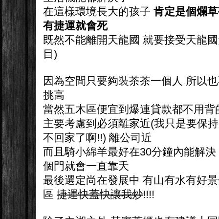
在這樣環境長大的孩子
肯定是個爛草
有捷運就會死
既然不能離開天龍國 就要接受天龍國夭
目)
因為空間只要夠裝茶茶一個人 所以也
挑高
當然五木區便宜到爆連貸款都不用背
主要考慮到必須離家近(我只是要保
不回家了啊!!) 離公司近
而且騎小綿羊最好在30分鐘內能解決
個門就會一直靠夭
最後選定尚在發展中 有山有水有好景
區
捷運快蓋快讓我炒
!!!!