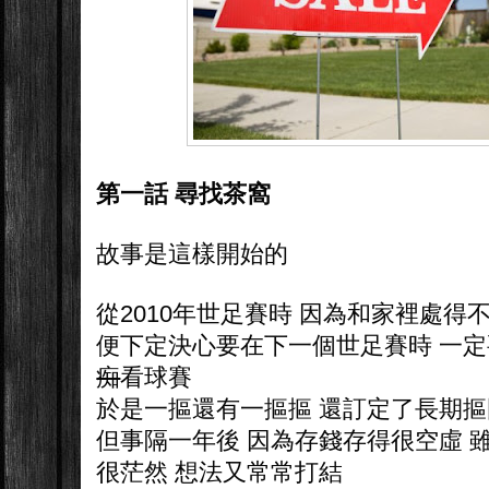
第一話 尋找茶窩
故事是這樣開始的
從2010年世足賽時 因為和家裡處得
便下定決心要在下一個世足賽時 一
痴
看球賽
於是一摳還有一摳摳 還訂定了長期
但事隔一年後 因為存錢存得很空虛 
很茫然 想法又常常打結