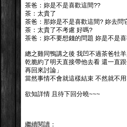
茶爸：妳是不是喜歡這間??
茶：太貴了
茶爸：那妳是不是喜歡這間? 妳去問
茶：太貴了不考慮 好嗎?
茶爸：妳不要想錢的問題 妳是不是喜
總之雞同鴨講之後 我凹不過茶爸牡
乾脆約了明天直接帶他去看 還一直
再回來討論」
當然事情不會就這樣結束 不然就不用寫那
欲知詳情 且待下回分曉~~~
繼續閱讀：