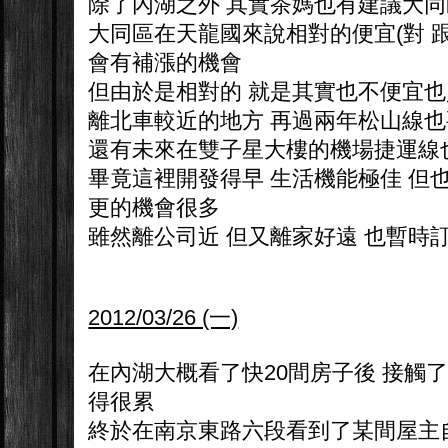
除了內湖之外 其實茶媽也有建議大
大同區在天龍國來說相對的便宜(對 跟一
會有補漲的機會
但由於是相對的 就是其實也不便宜
離北車較近的地方 再過兩年松山線
還有未來在雙子星大樓的機場捷運線
畢竟這裡開發得早 生活機能極佳 但
更的機會很多
雖然離公司近 但又離家好遠 也暫時
2012/03/26 (一)
在內湖大概看了快20間房子後 接觸
得很累
終於在南京東路六段看到了某間屋主