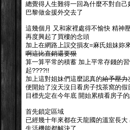
總覺得人生難得一回為什麼不對自己
巴黎做金援外交去了
這幾個月 又和家裡處得不愉快 精神
再度興起了買樓的念頭
加上在網路上誤交損友=麻氏姐妹妳
啊這比直銷還要狠
算一算平常的積蓄 加上平常存錢的習
起????!!
加上這對姐妹們這麼認真的
給予壓力
便開始了沒天沒日看房子找茶窩的假
目標先定在今年底 開始累積看房子
首先鎖定區域
已經幾十年來都在天龍國的溫室長大
生活機能都解決了