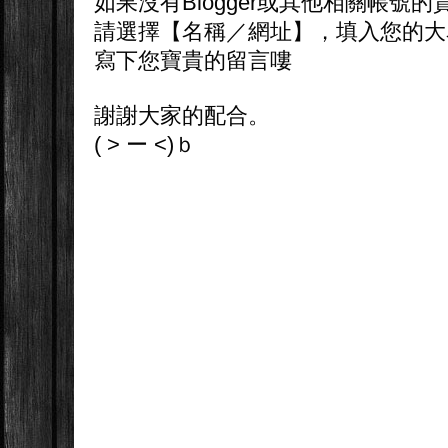
如果沒有Blogger或其他相關帳號的
請選擇【名稱／網址】，填入您的大
寫下您寶貴的留言嘍
謝謝大家的配合。
( > ー <)ｂ