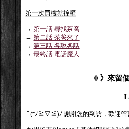
第一次買樓就撞壁
→
第一話 尋找茶窩
→
第二話 茶爸來了
→
第三話 各說各話
→
最終話 電話魔人
0 》來留個
L
ﾞ(*ﾉ≧∇≦)ﾉ 謝謝您的到訪，歡迎