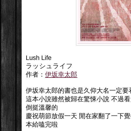
Lush Life
ラッシュライフ
作者：
伊坂幸太郎
伊坂幸太郎的書也是久仰大名一定要看
這本小說雖然被歸在驚悚小說 不過看
倒挺溫馨的
慶祝萌節放假一天 閒在家翻了一下覺
本給嗑完啦