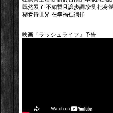
既然累了 不如暫且讓步調放慢 把身
糊看待世界 在幸福裡徜徉
映画『ラッシュライフ』予告