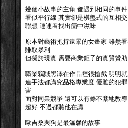
幾個小故事的主角 都遇到相同的事件
看似平行線 其實卻是棋盤式的互相交
聯想 連連看找出箇中滋味
原本對藝術抱持遠景的女畫家 雖然
賺取暴利
但礙於現實 需要商業鉅子的實質贊助
職業竊賊黑澤在作品裡很搶戲 明明就只是
連手法都講究品格專業度 優雅的犯罪
害
面對同業競爭 還可以有條不紊地教導出
超好 不過都聽他在講
歐吉桑與狗是最溫馨的故事