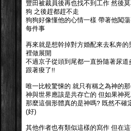
豐田被裁員後再也找不到工作 然後
狗 之後趕都趕不走
狗狗好像懂他的心情一樣 帶著他闖
每件事
再來就是想幹掉對方婚配來去私奔的
裡做展開
不過京子從頭到尾都一直扮隨著尿道炎
跟著痠了!!
唯一比較驚悚的 就只有稱之為神的那
神與世界應該是共存亡的 但如果神死
那麼這個形體真的是神嗎? 既然不確
(好)
其他作者也有類似這樣的寫作 但在這