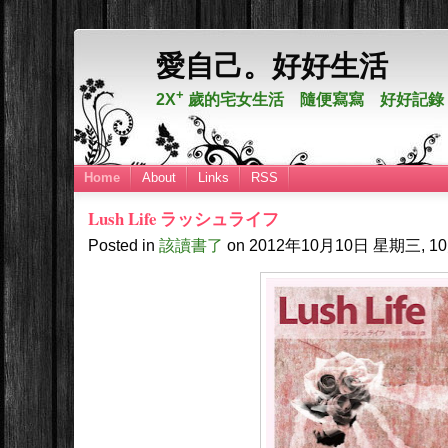
愛自己。好好生活
+
2X
歲的宅女生活 隨便寫寫 好好記錄
Home
About
Links
RSS
Lush Life ラッシュライフ
Posted in
該讀書了
on
2012年10月10日
星期三, 10