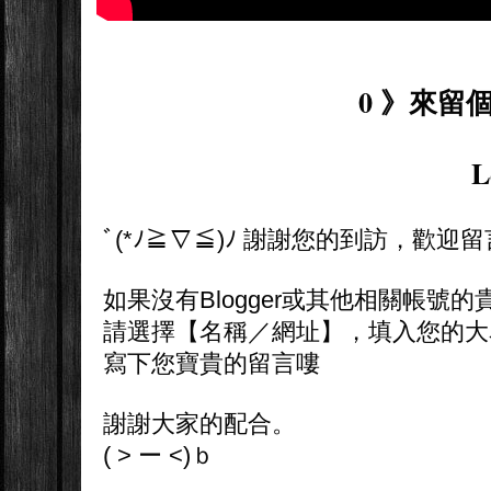
0 》來留個
L
ﾞ(*ﾉ≧∇≦)ﾉ 謝謝您的到訪，歡迎
如果沒有Blogger或其他相關帳號的
請選擇【名稱／網址】，填入您的大
寫下您寶貴的留言嘍
謝謝大家的配合。
( > ー <)ｂ