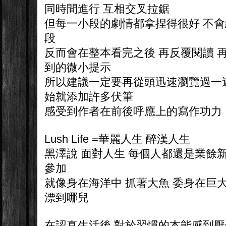
同時間進行 互相交叉拉鋸
但每一小段的劇情都拿捏得很好 不
段
反而會在整本看完之後 再反覆閱讀 
到的微小提示
所以建議一定要再從頭迅速瀏覽過一
始就添加許多伏筆
感受到作者在前後呼應上的寫作功力
Lush Life =華麗人生 醉漢人生
黑澤說 面對人生 每個人都還是業餘
參加
就像身在海洋中 抓著大魚 委身在巨
漂到哪兒
在認真生活後 對於習慣的本能感到厭