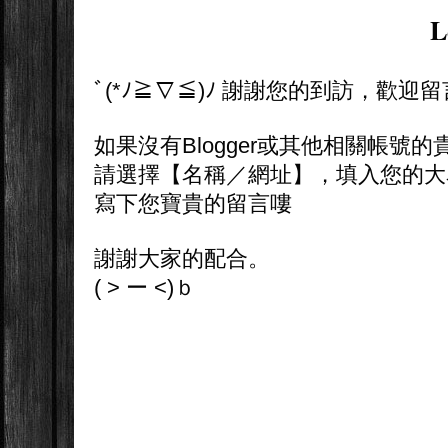
L
ﾞ(*ﾉ≧∇≦)ﾉ 謝謝您的到訪，歡迎
如果沒有Blogger或其他相關帳號的
請選擇【名稱／網址】，填入您的大
寫下您寶貴的留言嘍
謝謝大家的配合。
( > ー <)ｂ