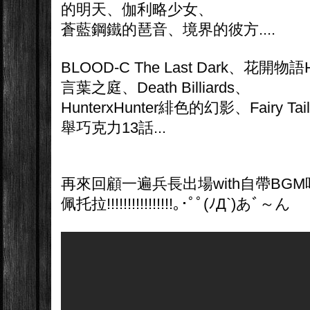
的明天、伽利略少女、
蒼藍鋼鐵的琶音、境界的彼方....
BLOOD-C The Last Dark、花開物語
言葉之庭、Death Billiards、
HunterxHunter緋色的幻影、Fairy
舉巧克力13話...
再來回顧一遍兵長出場with自帶BGM
佩托拉!!!!!!!!!!!!!!!!｡･ﾟﾟ(ﾉД`)あﾞ～ん