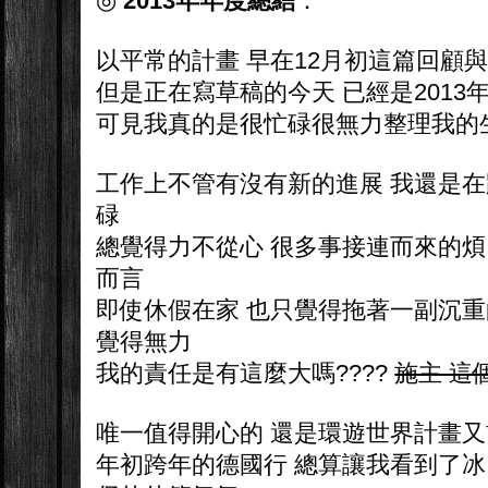
◎
2013年年度總結
：
以平常的計畫 早在12月初這篇回顧
但是正在寫草稿的今天 已經是2013
可見我真的是很忙碌很無力整理我的生活啊啊啊
工作上不管有沒有新的進展 我還是在
碌
總覺得力不從心 很多事接連而來的煩
而言
即使休假在家 也只覺得拖著一副沉重
覺得無力
我的責任是有這麼大嗎????
施主 這
唯一值得開心的 還是環遊世界計畫
年初跨年的德國行 總算讓我看到了冰