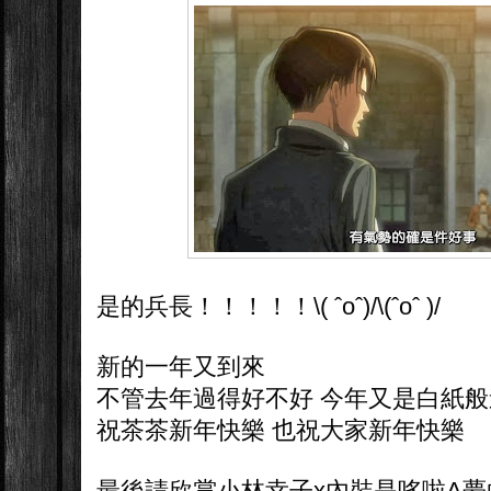
是的兵長！！！！！\( ˆoˆ)/\(ˆoˆ )/
新的一年又到來
不管去年過得好不好 今年又是白紙
祝茶茶新年快樂 也祝大家新年快樂
最後請欣賞小林幸子x
內裝是哆啦A夢