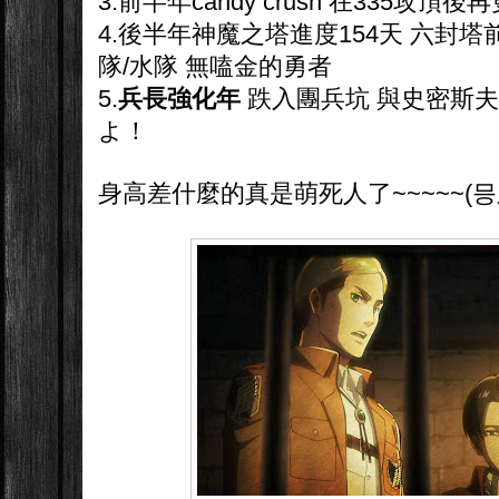
3.前半年candy crush 在335攻
4.後半年神魔之塔進度154天 六封塔
隊/水隊 無嗑金的勇者
5.
兵長強化年
跌入團兵坑 與史密斯夫
よ！
身高差什麼的真是萌死人了~~~~~(믕‿믕