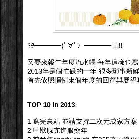
ｷﾀ━━━━(ﾟ∀ﾟ）━━━━ !!!!!
又要來報告年度流水帳 每年這樣也寫
2013年是個忙碌的一年 很多瑣事
首先依照慣例來個年度的回顧與展望
TOP 10 in 2013
,
1.寫完裏站 並請支持二次元成家方案 
2.甲狀腺亢進服藥年