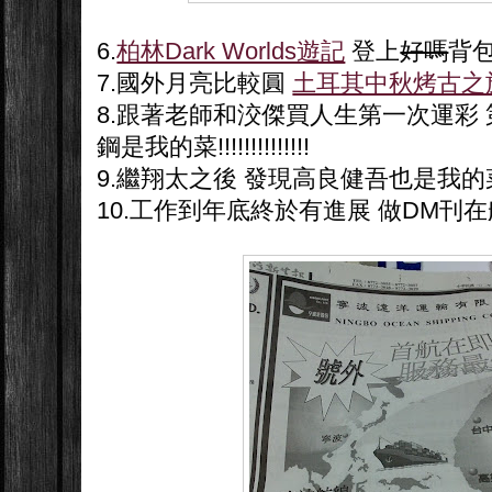
6.
柏林Dark Worlds遊記
登上
好嗎
背
7.國外月亮比較圓
土耳其中秋烤古之
8.跟著老師和洨傑買人生第一次運彩 
鋼是我的菜!!!!!!!!!!!!!!
9.繼翔太之後 發現高良健吾也是我的菜!!
10.工作到年底終於有進展 做DM刊