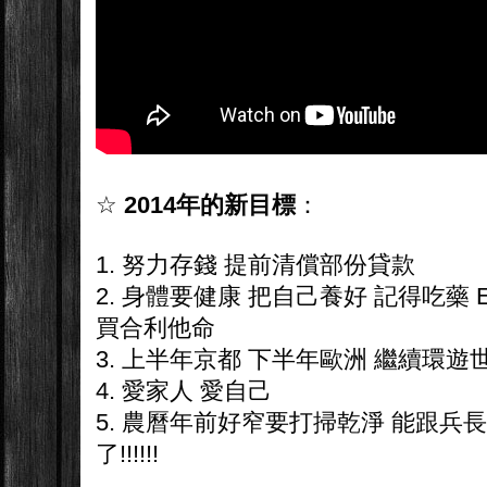
☆
2014年的新目標
：
1. 努力存錢 提前清償部份貸款
2. 身體要健康 把自己養好 記得吃藥
買合利他命
3. 上半年京都 下半年歐洲 繼續環遊世
4. 愛家人 愛自己
5. 農曆年前好窄要打掃乾淨 能跟兵
了!!!!!!