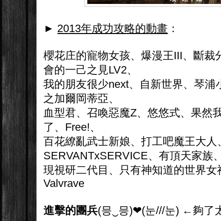
►
2013年成功攻略的動畫
：
櫻花庄的寵物女孩、爆漫王III、斷
會的一己之見LV2、
我的朋友很少next、自新世界、琴浦小姐、
之加爾岡蒂亞、
血型君、召喚惡魔Z、悠悠式、果然
了、Free!、
百花繚亂武士新娘、打工吧魔王大人
SERVANTxSERVICE、有頂天家族
現視研二代目、只有神知道的世界女
Valvrave
進擊的團兵
(믕‿믕)❤(눈///눈) ←夠了太太