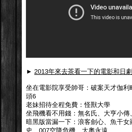
►
2013年來去茶看一下的電影和日
坐在電影院享受帥哥：破案天才伽利
頭6
老妹招待全程免費：怪獸大學
坐飛機看不用錢：無名氏、大亨小傳
暗黑版當漏一下：浪客劍心、魚干女
史、007空降危機、大奧永遠