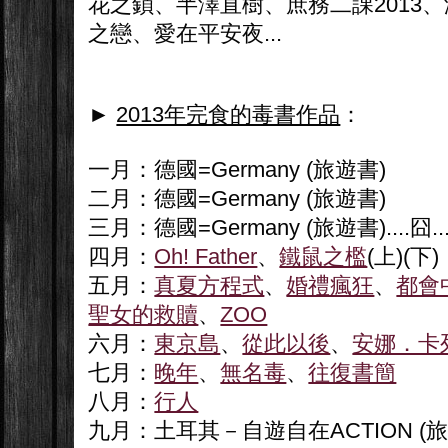
花之鎖、半澤直樹、庶務二課2013
之戀、愛在平安夜...
►
2013年完食的毒書作品
：
一月：德國=Germany (旅遊書)
二月：德國=Germany (旅遊書)
三月：德國=Germany (旅遊書)....囧...
四月：
Oh! Father
、
鐵鼠之檻
(上)(下)
五月：
真夏方程式
、
婚禮瘋狂
、
都會
聖女的救贖
、
ZOO
六月：
東京島
、
從此以後
、
安娜．卡
七月：
晚年
、
無名毒
、
往復書簡
八月：
行人
九月：土耳其－自遊自在ACTION (旅