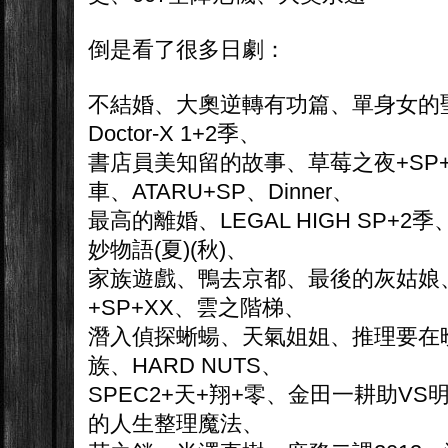
倒是看了很多日劇：
不結婚、大奧逆轉有功篇、單身女的
Doctor-X 1+2季、
書店員美知留的故事、草莓之夜+SP
車、ATARU+SP、Dinner、
最高的離婚、LEGAL HIGH SP+2
妙物語(夏)(秋)、
家族遊戲、鴨去京都、最後的灰姑娘
+SP+XX、雲之階梯、
潛入偵探蜥蝪、天氣姐姐、推理要在
族、HARD NUTS、
SPEC2+天+翔+零、金田一耕助V
的人生整理魔法、