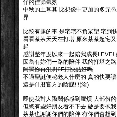
仔的佳節氣氛
中秋的土耳其 比想像中更加的多元色
界
比較有趣的事 是宅宅不負眾望 宅到
看看茶茶天天在打塔 原來茶茶超宅又
起
感謝整年度以來一起陪我成長LEVEL的gak
因為有妳們一路的陪伴 我的打塔之
阿罵妳再混啊6F打快點好嗎
不過聖誕便秘老人什麼的 真的快要讓我戒
這是什麼官方的陰謀!!!(淦)
即使我對人際關係感到厭煩 大部份
但總有些好朋友看不下去 硬是要拖
茶茶也謝謝你們的陪伴 有你們會想到