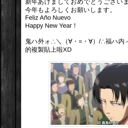
新年あけましておめでとうござい
今年もよろしくお願いします。
Feliz Año Nuevo
Happy New Year！
鬼ハ外ォ∴＼（∀・=・∀）/∴福ハ内
的複製貼上啦XD