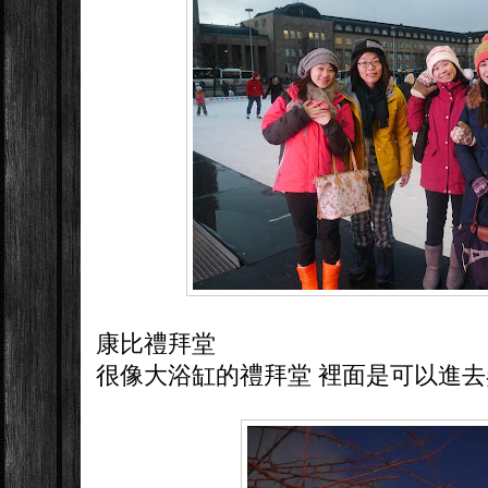
康比禮拜堂
很像大浴缸的禮拜堂 裡面是可以進