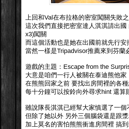
上回和Val在布拉格的密室闖關失敗
這次我們直接把密室達人淇淇請出國 
x3)闖關
而這個活動也是她在出國前就先行安
當然一樣是Tripadvisor推薦來到
遊戲的主題：Escape from the Surpris
大意是咱們一行人被關在泰迪熊他家
在熊熊回家之前 要找出房間裡的各種
每十分鐘可以按鈴向外尋求hint 還
雖說隊長淇淇已經幫大家慎選了一個
但除了她以外 另外三個腦袋還是跟
加上莫名的害怕熊熊衝進房間裡 搞到最