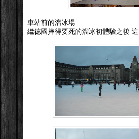
車站前的溜冰場
繼德國摔得要死的溜冰初體驗之後 這