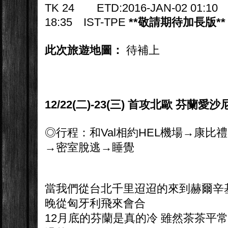
TK 24 ETD:2016-JAN-02 01:10 
18:35 IST-TPE
**敬請期待加長版**
此次旅遊地圖：
待補上
12/22(二)-23(三) 首攻北歐 芬蘭愛
◎行程：和Val相約HEL機場→康比禮
→密室脫逃→睡覺
當我們從台北千里迢迢的來到赫爾辛基
晚從匈牙利飛來會合
12月底的芬蘭是真的冷 雖然茶茶平