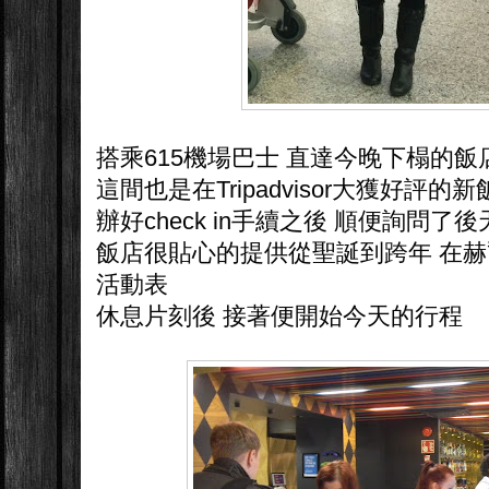
搭乘615機場巴士 直達今晚下榻的飯店Sca
這間也是在Tripadvisor大獲好評的新
辦好check in手續之後 順便詢問
飯店很貼心的提供從聖誕到跨年 在
活動表
休息片刻後 接著便開始今天的行程