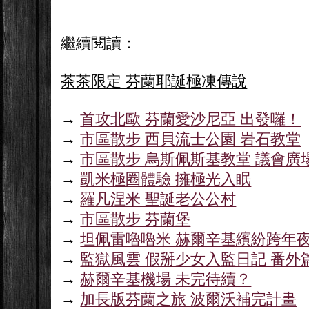
繼續閱讀：
茶茶限定 芬蘭耶誕極凍傳說
→
首攻北歐 芬蘭愛沙尼亞 出發囉！
→
市區散步 西貝流士公園 岩石教堂
→
市區散步 烏斯佩斯基教堂 議會廣
→
凱米極圈體驗 擁極光入眠
→
羅凡涅米 聖誕老公公村
→
市區散步 芬蘭堡
→
坦佩雷嚕嚕米 赫爾辛基繽紛跨年
→
監獄風雲 假掰少女入監日記 番外
→
赫爾辛基機場 未完待續？
→
加長版芬蘭之旅 波爾沃補完計畫