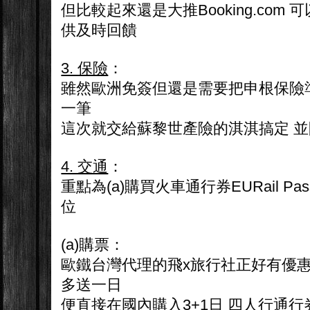
但比較起來還是大推Booking.com
供及時回饋
3. 保險
：
雖然歐洲免簽但還是需要把申根保險
一筆
這次就交給蘇黎世產險的淇淇搞定 
4. 交通
：
重點為(a)購買火車通行券EURail Pas
位
(a)購票：
歐鐵台灣代理的飛x旅行社正好有優惠
多送一日
便直接在國內購入3+1日 四人行通行