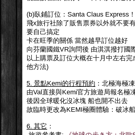
(b)臥鋪訂位：Santa Claus Express
飛x旅行社除了販售票券以外就不要有
要自己搞定
卡在旺季的關係 當然越早訂位越好
向芬蘭國鐵VR詢問後 由淇淇撥打國
以上購票及訂位大概在十月中左右完成
他方法)
5. 景點Kemi的行程預約
：北極海極
由Val直接與Kemi官方旅遊局報名極
後因全球暖化沒冰塊 船也開不出去
故臨時更改為KEMI極圈體驗：破冰船
6. 其它
：
-旅遊參考書:
《地球の步き方：北歐Sca