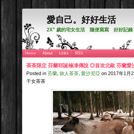
愛自己。好好生活
+
2X
歲的宅女生活 隨便寫寫 好好記錄
Home
About
Links
RSS
茶茶限定 芬蘭耶誕極凍傳說 ◎首攻北歐 芬蘭愛
Posted in
芬蘭
,
旅人茶茶
,
愛沙尼亞
on
2017年1月
干女茶茶