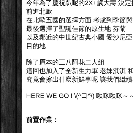
今年為了慶祝趴呢的2X+歲大壽 決
前進北歐
在北歐五國的選擇方面 考慮到季節
最後選擇了聖誕佳節的原生地 芬蘭
以及鄰近的中世紀古典小國 愛沙尼亞
目的地
除了原本的三八阿花二人組
這回也加入了全新生力軍 老妹淇淇 和
究竟會擦出什麼新鮮事呢 讓我們繼
HERE WE GO ! \(^口^\) 啾咪啾咪～
前置作業：