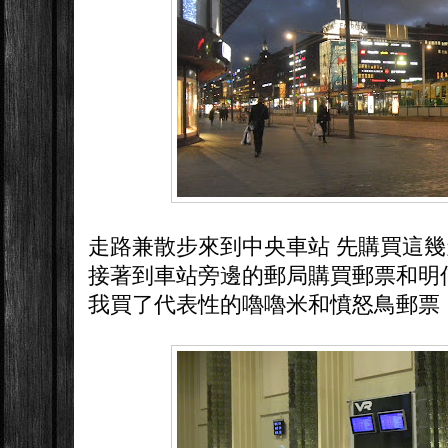
走路兼散步來到中央車站 先購買這
接著到車站旁邊的郵局購買郵票和明
我買了代表性的嚕嚕米和憤怒鳥郵票