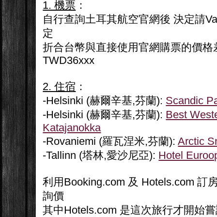
1. 機票
：
自行查詢土耳其航空官網後 決定請Val
定
折合台幣與直接使用官網購票的價格
TWD36xxx
2. 住宿
：
-Helsinki (赫爾辛基,芬蘭):
Scandic P
-Helsinki (赫爾辛基,芬蘭):
Best Weste
Katajanokka
-Rovaniemi (羅瓦涅米,芬蘭):
Arctic 
-Tallinn (塔林,愛沙尼亞):
Hotel Euroo
利用Booking.com 及 Hotels.c
詢價
其中Hotels.com 是這次旅行才開始