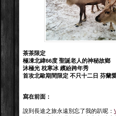
茶茶限定
極凍北緯66度 聖誕老人的神秘故鄉
沐極光 枕寒冰 繽紛跨年秀
首攻北歐期間限定 不只十二日 芬蘭
寫在前面：
說到長途之旅永遠別忘了我的趴呢：