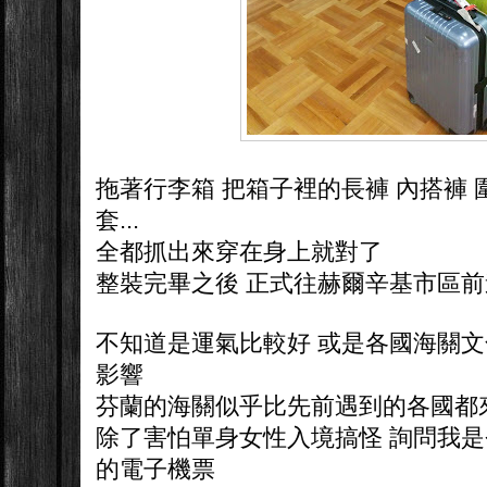
拖著行李箱 把箱子裡的長褲 內搭褲 圍
套...
全都抓出來穿在身上就對了
整裝完畢之後 正式往赫爾辛基市區
不知道是運氣比較好 或是各國海關文
影響
芬蘭的海關似乎比先前遇到的各國都
除了害怕單身女性入境搞怪 詢問我是
的電子機票