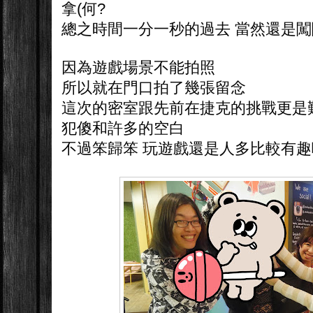
拿(何?
總之時間一分一秒的過去 當然還是闖
因為遊戲場景不能拍照
所以就在門口拍了幾張留念
這次的密室跟先前在捷克的挑戰更是
犯傻和許多的空白
不過笨歸笨 玩遊戲還是人多比較有趣啦