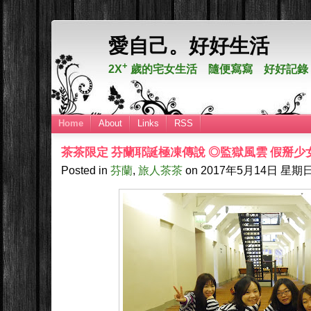
愛自己。好好生活
+
2X
歲的宅女生活 隨便寫寫 好好記錄
Home
About
Links
RSS
茶茶限定 芬蘭耶誕極凍傳說 ◎監獄風雲 假掰少
Posted in
芬蘭
,
旅人茶茶
on
2017年5月14日
星期日,