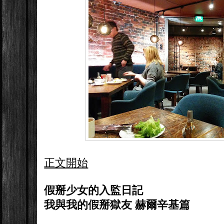
正文開始
假掰少女的入監日記
我與我的假掰獄友 赫爾辛基篇