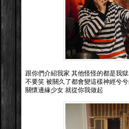
跟你們介紹我家 其他怪怪的都是我獄
不要笑 被關久了都會變這樣神經兮兮
關懷邊緣少女 就從你我做起