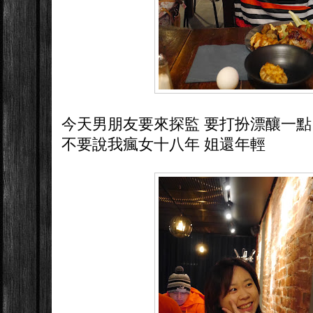
今天男朋友要來探監 要打扮漂釀一點
不要說我瘋女十八年 姐還年輕