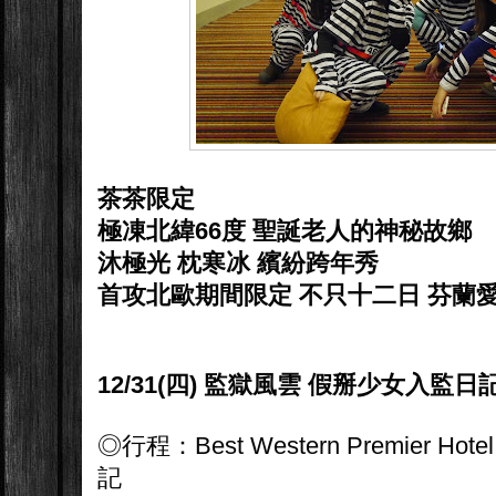
茶茶限定
極凍北緯66度 聖誕老人的神秘故鄉
沐極光 枕寒冰 繽紛跨年秀
首攻北歐期間限定 不只十二日 芬蘭
12/31(四) 監獄風雲 假掰少女入監日
◎行程：Best Western Premier Hote
記