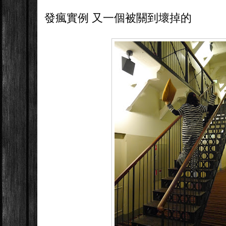
發瘋實例 又一個被關到壞掉的